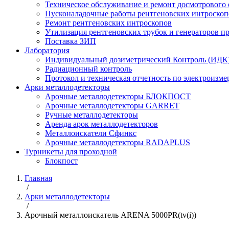
Техническое обслуживание и ремонт досмотрового
Пусконаладочные работы рентгеновских интроскоп
Ремонт рентгеновских интроскопов
Утилизация рентгеновских трубок и генераторов 
Поставка ЗИП
Лаборатория
Индивидуальный дозиметрический Контроль (ИДК
Радиационный контроль
Протокол и техническая отчетность по электроизм
Арки металлодетекторы
Арочные металлодетекторы БЛОКПОСТ
Арочные металлодетекторы GARRET
Ручные металлодетекторы
Аренда арок металлодетекторов
Металлоискатели Сфинкс
Арочные металлодетекторы RADAPLUS
Турникеты для проходной
Блокпост
Главная
/
Арки металлодетекторы
/
Арочный металлоискатель ARENA 5000PR(tv(i))