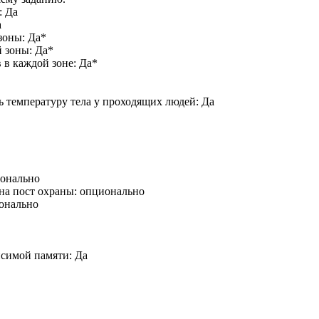
: Да
а
зоны: Да*
 зоны: Да*
в каждой зоне: Да*
ь температуру тела у проходящих людей: Да
ионально
а пост охраны: опционально
ионально
исимой памяти: Да