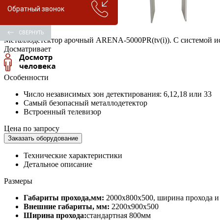
Обратный звонок
Описание
СВЕРНУТЬ
Металлодетектор арочный ARENA-5000PR(tv(i)). С системой ис
Досматривает
Особенности
Число независимых зон детектирования: 6,12,18 или 33
Самый безопасный металлодетектор
Встроенный телевизор
Цена по запросу
Заказать оборудование
Технические характеристики
Детальное описание
Размеры
Габариты прохода,мм:
2000х800х500, ширина прохода и 
Внешние габариты, мм:
2200х900х500
Ширина прохода:
стандартная 800мм