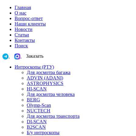
Главная
О нас
Вопрос-ответ
Наши клиенты
Новости
Статьи
Контакты
Поиск
Заказать
Интроскопы (РТУ)
Для досмотра багажа
ADVIN (ADANI)
ASTROPHYSICS
HI-SCAN
Для досмотра человека
BERG
Olymp-Scan
NUCTECH
Для досмотра транспорта
DI-SCAN
B2SCAN
Б/у интроскопы