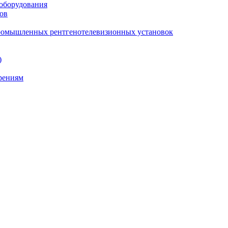
 оборудования
ов
промышленных рентгенотелевизионных установок
)
ерениям