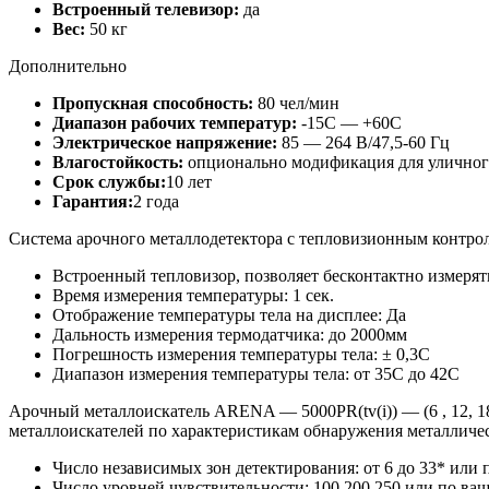
Встроенный телевизор:
да
Вес:
50 кг
Дополнительно
Пропускная способность:
80 чел/мин
Диапазон рабочих температур:
-15С — +60С
Электрическое напряжение:
85 — 264 В/47,5-60 Гц
Влагостойкость:
опционально модификация для улично
Срок службы:
10 лет
Гарантия:
2 года
Система арочного металлодетектора с тепловизионным контро
Встроенный тепловизор, позволяет бесконтактно измерят
Время измерения температуры: 1 сек.
Отображение температуры тела на дисплее: Да
Дальность измерения термодатчика: до 2000мм
Погрешность измерения температуры тела: ± 0,3С
Диапазон измерения температуры тела: от 35С до 42С
Арочный металлоискатель ARENA — 5000PR(tv(i)) — (6 , 12, 1
металлоискателей по характеристикам обнаружения металличес
Число независимых зон детектирования: от 6 до 33* или 
Число уровней чувствительности: 100,200,250 или по ва