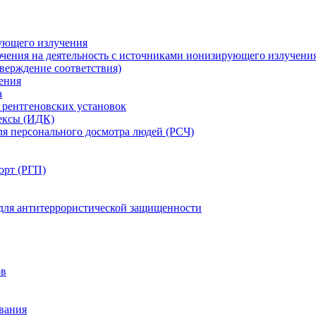
ующего излучения
чения на деятельность с источниками ионизирующего излучени
ерждение соответствия)
ения
а
рентгеновских установок
ексы (ИДК)
ля персонального досмотра людей (РСЧ)
орт (РГП)
 для антитеррористической защищенности
ов
вания