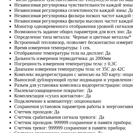
Независимая регулировка чувствительности каждой зоны
Независимая регулировка селективности каждой зоны: Д
Независимая регулировка фильтра низких частот каждой 
Независимая регулировка фильтра высоких частот каждой
Монитор одновременного отображения уровней сигналов 
Возможность задание общих параметров для всех зон: Да
Определение типа металла: Черные и цветные металлы*
Встроенный тепловизор, позволяет бесконтактно измерят
Время измерения температуры: 1 сек.
Отображение температуры тела на дисплее: Да
Дальность измерения термодатчика: до 2000мм
Погрешность измерения температуры тела: ± 0,3С
Диапазон измерения температуры тела: от 35С до 42С
Комплекс видеорегистрации с записью на SD карту: опц
Выносной дублирующий пульт индикации и управления н
Разъем для установки комплекса видеорегистрации: опц
Пылевлагозащищенное покрытие: Да
Комплектация «сухих контактов»: Да
Подключение к компьютеру: опционально
Сохранения установок параметров работы в энергонезав
Счетчик проходов: Да
Счетчик срабатывания сигнала тревоги: Да
Счетчик проходов: 999999 сохранение в памяти прибора;
Счетчик тревог: 999999 сохранение в памяти прибора;