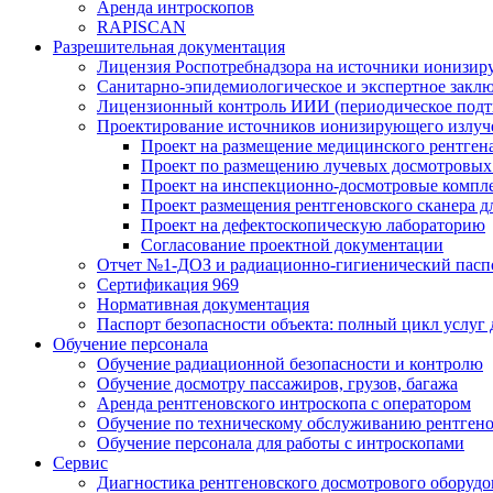
Аренда интроскопов
RAPISCAN
Разрешительная документация
Лицензия Роспотребнадзора на источники ионизир
Санитарно-эпидемиологическое и экспертное заклю
Лицензионный контроль ИИИ (периодическое подтв
Проектирование источников ионизирующего излуч
Проект на размещение медицинского рентген
Проект по размещению лучевых досмотровых 
Проект на инспекционно-досмотровые компл
Проект размещения рентгеновского сканера д
Проект на дефектоскопическую лабораторию
Согласование проектной документации
Отчет №1-ДОЗ и радиационно-гигиенический пасп
Сертификация 969
Нормативная документация
Паспорт безопасности объекта: полный цикл услуг
Обучение персонала
Обучение радиационной безопасности и контролю
Обучение досмотру пассажиров, грузов, багажа
Аренда рентгеновского интроскопа с оператором
Обучение по техническому обслуживанию рентген
Обучение персонала для работы с интроскопами
Сервис
Диагностика рентгеновского досмотрового оборудо