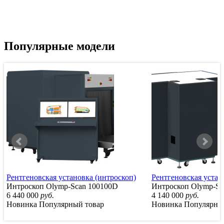
Популярные модели
Рентгеновская установка (интроскоп)
Рентгеновская устан
Интроскоп Olymp-Scan 100100D
Интроскоп Olymp-Sc
6 440 000
руб.
4 140 000
руб.
Новинка
Популярный товар
Новинка
Популярны