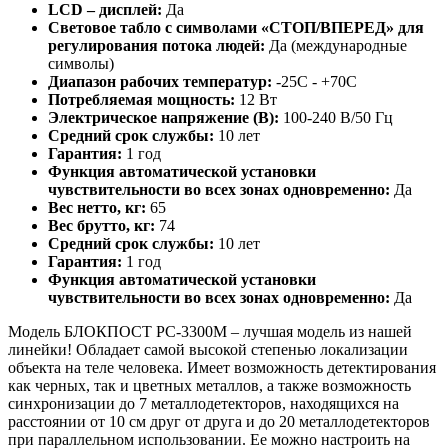
LCD – дисплей:
Да
Световое табло с символами «СТОП/ВПЕРЕД» для
регулирования потока людей:
Да (международные
символы)
Диапазон рабочих температур:
-25С - +70С
Потребляемая мощность:
12 Вт
Электрическое напряжение (В):
100-240 В/50 Гц
Средний срок службы:
10 лет
Гарантия:
1 год
Функция автоматической установки
чувствительности во всех зонах одновременно:
Да
Вес нетто, кг:
65
Вес брутто, кг:
74
Средний срок службы:
10 лет
Гарантия:
1 год
Функция автоматической установки
чувствительности во всех зонах одновременно:
Да
Модель БЛОКПОСТ РС-3300М – лучшая модель из нашей
линейки! Обладает самой высокой степенью локализации
объекта на теле человека. Имеет возможность детектирования
как черных, так и цветных металлов, а также возможность
синхронизации до 7 металлодетекторов, находящихся на
расстоянии от 10 см друг от друга и до 20 металлодетекторов
при параллельном использовании. Ее можно настроить на