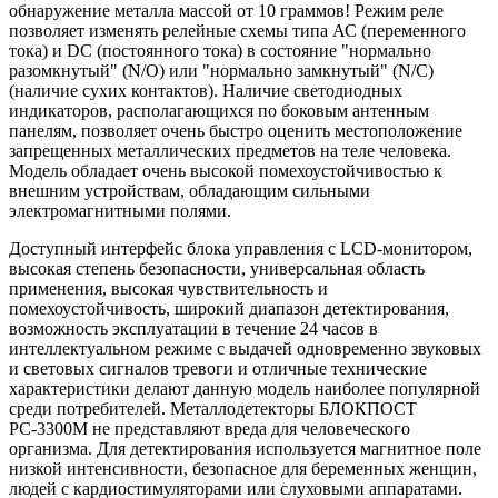
обнаружение металла массой от 10 граммов! Режим реле
позволяет изменять релейные схемы типа АС (переменного
тока) и DC (постоянного тока) в состояние "нормально
разомкнутый" (N/O) или "нормально замкнутый" (N/C)
(наличие сухих контактов). Наличие светодиодных
индикаторов, располагающихся по боковым антенным
панелям, позволяет очень быстро оценить местоположение
запрещенных металлических предметов на теле человека.
Модель обладает очень высокой помехоустойчивостью к
внешним устройствам, обладающим сильными
электромагнитными полями.
Доступный интерфейс блока управления с LCD-монитором,
высокая степень безопасности, универсальная область
применения, высокая чувствительность и
помехоустойчивость, широкий диапазон детектирования,
возможность эксплуатации в течение 24 часов в
интеллектуальном режиме с выдачей одновременно звуковых
и световых сигналов тревоги и отличные технические
характеристики делают данную модель наиболее популярной
среди потребителей. Металлодетекторы БЛОКПОСТ
РС-3300М не представляют вреда для человеческого
организма. Для детектирования используется магнитное поле
низкой интенсивности, безопасное для беременных женщин,
людей с кардиостимуляторами или слуховыми аппаратами.