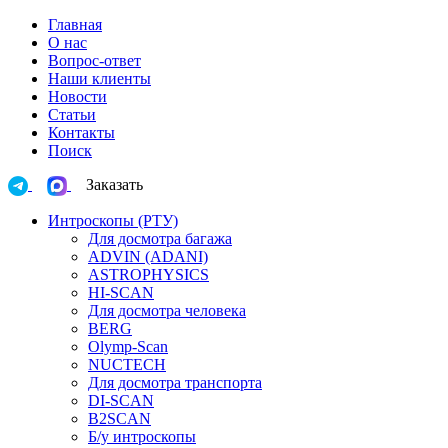
Главная
О нас
Вопрос-ответ
Наши клиенты
Новости
Статьи
Контакты
Поиск
Заказать
Интроскопы (РТУ)
Для досмотра багажа
ADVIN (ADANI)
ASTROPHYSICS
HI-SCAN
Для досмотра человека
BERG
Olymp-Scan
NUCTECH
Для досмотра транспорта
DI-SCAN
B2SCAN
Б/у интроскопы