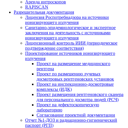
Аренда интроскопов
RAPISCAN
Разрешительная документация
Лицензия Роспотребнадзора на источники
ионизирующего излучения
Санитарно-эпидемиологическое и экспертное
заключения на деятельность с источниками
ионизирующего излучения
Лицензионный контроль ИИИ (периодическое
подтверждение соответствия)
Проектирование источников ионизирующего
излучения
Проект на размещение медицинского
рентгена
Проект по размещению лучевых
досмотровых рентгеновских установок
Проект на инспекционно-досмотровые
комплексы (ИДК)
Проект размещения рентгеновского сканера
для персонального досмотра людей (РСЧ)
Проект на дефектоскопическую
лабораторию
Согласование проектной документации
Отчет №1-ДОЗ и радиационно-гигиенический
паспорт (РГП)