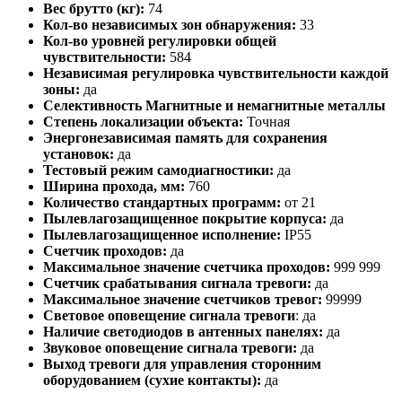
Вес брутто (кг):
74
Кол-во независимых зон обнаружения:
33
Кол-во уровней регулировки общей
чувствительности:
584
Независимая регулировка чувствительности каждой
зоны:
да
Селективность Магнитные и немагнитные металлы
Степень локализации объекта:
Точная
Энергонезависимая память для сохранения
установок:
да
Тестовый режим самодиагностики:
да
Ширина прохода, мм:
760
Количество стандартных программ:
от 21
Пылевлагозащищенное покрытие корпуса:
да
Пылевлагозащищенное исполнение:
IP55
Счетчик проходов:
да
Максимальное значение счетчика проходов:
999 999
Счетчик срабатывания сигнала тревоги:
да
Максимальное значение счетчиков тревог:
99999
Световое оповещение сигнала тревоги
: да
Наличие светодиодов в антенных панелях:
да
Звуковое оповещение сигнала тревоги:
да
Выход тревоги для управления сторонним
оборудованием (сухие контакты):
да