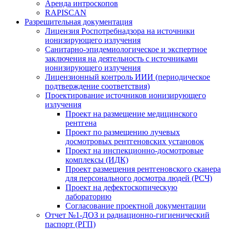
Аренда интроскопов
RAPISCAN
Разрешительная документация
Лицензия Роспотребнадзора на источники
ионизирующего излучения
Санитарно-эпидемиологическое и экспертное
заключения на деятельность с источниками
ионизирующего излучения
Лицензионный контроль ИИИ (периодическое
подтверждение соответствия)
Проектирование источников ионизирующего
излучения
Проект на размещение медицинского
рентгена
Проект по размещению лучевых
досмотровых рентгеновских установок
Проект на инспекционно-досмотровые
комплексы (ИДК)
Проект размещения рентгеновского сканера
для персонального досмотра людей (РСЧ)
Проект на дефектоскопическую
лабораторию
Согласование проектной документации
Отчет №1-ДОЗ и радиационно-гигиенический
паспорт (РГП)