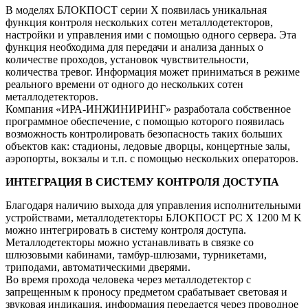
В моделях БЛОКПОСТ серии Х появилась уникальная
функция контроля нескольких сотен металлодетекторов,
настройки и управления ими с помощью одного сервера. Эта
функция необходима для передачи и анализа данных о
количестве проходов, установок чувствительности,
количества тревог. Информация может приниматься в режиме
реального времени от одного до нескольких сотен
металлодетекторов.
Компания «ИРА-ИНЖИНИРИНГ» разработала собственное
программное обеспечение, с помощью которого появилась
возможность контролировать безопасность таких больших
объектов как: стадионы, ледовые дворцы, концертные залы,
аэропорты, вокзалы и т.п. с помощью нескольких операторов.
ИНТЕГРАЦИЯ В СИСТЕМУ КОНТРОЛЯ ДОСТУПА
Благодаря наличию выхода для управления исполнительными
устройствами, металлодетекторы БЛОКПОСТ РС X 1200 M K
можно интегрировать в систему контроля доступа.
Металлодетекторы можно устанавливать в связке со
шлюзовыми кабинами, тамбур-шлюзами, турникетами,
триподами, автоматическими дверями.
Во время прохода человека через металлодетектор с
запрещенным к проносу предметом срабатывает световая и
звуковая индикация, информация передается через проводное