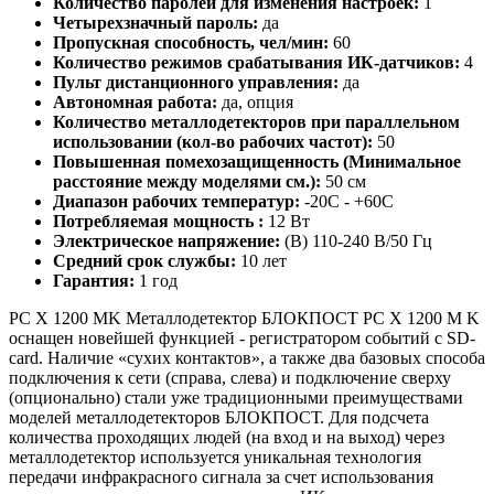
Количество паролей для изменения настроек:
1
Четырехзначный пароль:
да
Пропускная способность, чел/мин:
60
Количество режимов срабатывания ИК-датчиков:
4
Пульт дистанционного управления:
да
Автономная работа:
да, опция
Количество металлодетекторов при параллельном
использовании (кол-во рабочих частот):
50
Повышенная помехозащищенность (Минимальное
расстояние между моделями см.):
50 см
Диапазон рабочих температур:
-20С - +60С
Потребляемая мощность :
12 Вт
Электрическое напряжение:
(В) 110-240 В/50 Гц
Средний срок службы:
10 лет
Гарантия:
1 год
PC X 1200 MK Металлодетектор БЛОКПОСТ РС X 1200 M K
оснащен новейшей функцией - регистратором событий с SD-
card. Наличие «сухих контактов», а также два базовых способа
подключения к сети (справа, слева) и подключение сверху
(опционально) стали уже традиционными преимуществами
моделей металлодетекторов БЛОКПОСТ. Для подсчета
количества проходящих людей (на вход и на выход) через
металлодетектор используется уникальная технология
передачи инфракрасного сигнала за счет использования