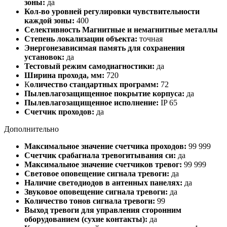
зоны:
да
Кол-во уровней регулировки чувствительности
каждой зоны:
400
Селективность Магнитные и немагнитные металлы
Степень локализации объекта:
точная
Энергонезависимая память для сохранения
установок:
да
Тестовый режим самодиагностики:
да
Ширина прохода, мм:
720
К
оличество стандартных программ:
72
Пылевлагозащищенное покрытие корпуса:
да
Пылевлагозащищенное исполнение:
IP 65
Счетчик проходов:
да
Дополнительно
Максимальное значение счетчика проходов:
99 999
Счетчик срабагнала тревогитывания си:
да
Максимальное значение счетчиков тревог:
99 999
Световое оповещение сигнала тревоги:
да
Наличие светодиодов в антенных панелях:
да
Звуковое оповещение сигнала тревоги:
да
Количество тонов сигнала тревоги:
99
Выход тревоги для управления сторонним
оборудованием (сухие контакты):
да