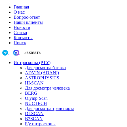
Главная
О нас
Вопрос-ответ
Наши клиенты
Новости
Статьи
Контакты
Поиск
Заказать
Интроскопы (РТУ)
Для досмотра багажа
ADVIN (ADANI)
ASTROPHYSICS
HI-SCAN
Для досмотра человека
BERG
Olymp-Scan
NUCTECH
Для досмотра транспорта
DI-SCAN
B2SCAN
Б/у интроскопы