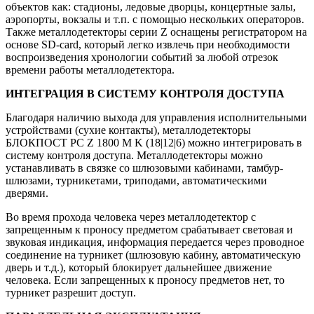
объектов как: стадионы, ледовые дворцы, концертные залы,
аэропорты, вокзалы и т.п. с помощью нескольких операторов.
Также металлодетекторы серии Z оснащены регистратором на
основе SD-card, который легко извлечь при необходимости
воспроизведения хронологии событий за любой отрезок
времени работы металлодетектора.
ИНТЕГРАЦИЯ В СИСТЕМУ КОНТРОЛЯ ДОСТУПА
Благодаря наличию выхода для управления исполнительными
устройствами (сухие контакты), металлодетекторы
БЛОКПОСТ РС Z 1800 M K (18|12|6) можно интегрировать в
систему контроля доступа. Металлодетекторы можно
устанавливать в связке со шлюзовыми кабинами, тамбур-
шлюзами, турникетами, триподами, автоматическими
дверями.
Во время прохода человека через металлодетектор с
запрещенным к проносу предметом срабатывает световая и
звуковая индикация, информация передается через проводное
соединение на турникет (шлюзовую кабину, автоматическую
дверь и т.д.), который блокирует дальнейшее движение
человека. Если запрещенных к проносу предметов нет, то
турникет разрешит доступ.