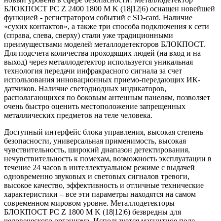
БЛОКПОСТ РС Z 2400 1800 M K (18|12|6) оснащен новейшей
функцией - регистратором событий с SD-card. Наличие
«сухих контактов», а также три способа подключения к сети
(справа, слева, сверху) стали уже традиционными
преимуществами моделей металлодетекторов БЛОКПОСТ.
Для подсчета количества проходящих людей (на вход и на
выход) через металлодетектор используется уникальная
технология передачи инфракрасного сигнала за счет
использования инновационных приемо-передающих ИК-
датчиков. Наличие светодиодных индикаторов,
располагающихся по боковым антенным панелям, позволяет
очень быстро оценить местоположение запрещенных
металлических предметов на теле человека.
Доступный интерфейс блока управления, высокая степень
безопасности, универсальная применимость, высокая
чувствительность, широкий диапазон детектирования,
нечувствительность к помехам, возможность эксплуатации в
течение 24 часов в интеллектуальном режиме с выдачей
одновременно звуковых и световых сигналов тревоги,
высокое качество, эффективность и отличные технические
характеристики – все эти параметры находятся на самом
современном мировом уровне. Металлодетекторы
БЛОКПОСТ РС Z 1800 M K (18|12|6) безвредны для
человеческого организма. Используется магнитное поле