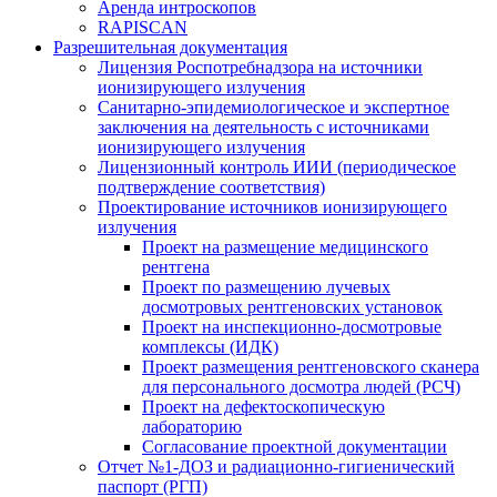
Аренда интроскопов
RAPISCAN
Разрешительная документация
Лицензия Роспотребнадзора на источники
ионизирующего излучения
Санитарно-эпидемиологическое и экспертное
заключения на деятельность с источниками
ионизирующего излучения
Лицензионный контроль ИИИ (периодическое
подтверждение соответствия)
Проектирование источников ионизирующего
излучения
Проект на размещение медицинского
рентгена
Проект по размещению лучевых
досмотровых рентгеновских установок
Проект на инспекционно-досмотровые
комплексы (ИДК)
Проект размещения рентгеновского сканера
для персонального досмотра людей (РСЧ)
Проект на дефектоскопическую
лабораторию
Согласование проектной документации
Отчет №1-ДОЗ и радиационно-гигиенический
паспорт (РГП)