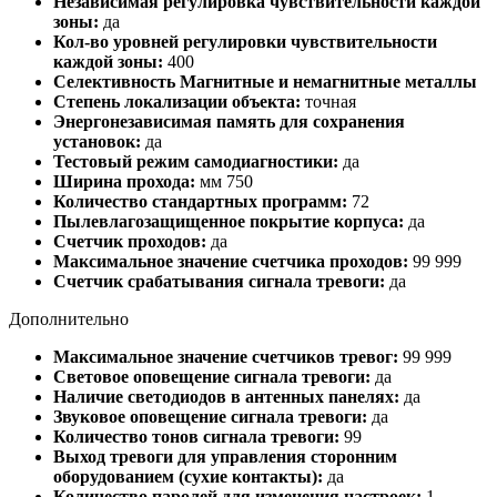
Независимая регулировка чувствительности каждой
зоны:
да
Кол-во уровней регулировки чувствительности
каждой зоны:
400
Селективность Магнитные и немагнитные металлы
Степень локализации объекта:
точная
Энергонезависимая память для сохранения
установок:
да
Тестовый режим самодиагностики:
да
Ширина прохода:
мм 750
Количество стандартных программ:
72
Пылевлагозащищенное покрытие корпуса:
да
Счетчик проходов:
да
Максимальное значение счетчика проходов:
99 999
Счетчик срабатывания сигнала тревоги:
да
Дополнительно
Максимальное значение счетчиков тревог:
99 999
Световое оповещение сигнала тревоги:
да
Наличие светодиодов в антенных панелях:
да
Звуковое оповещение сигнала тревоги:
да
Количество тонов сигнала тревоги:
99
Выход тревоги для управления сторонним
оборудованием (сухие контакты):
да
Количество паролей для изменения настроек:
1