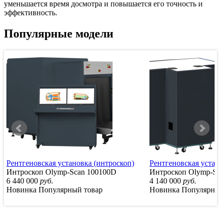
уменьшается время досмотра и повышается его точность и
эффективность.
Популярные модели
Рентгеновская установка (интроскоп)
Рентгеновская устан
Интроскоп Olymp-Scan 100100D
Интроскоп Olymp-Sc
6 440 000
руб.
4 140 000
руб.
Новинка
Популярный товар
Новинка
Популярны