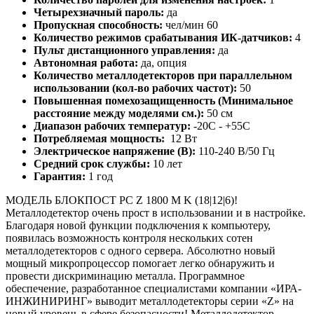
Четырехзначный пароль:
да
Пропускная способность:
чел/мин 60
Количество режимов срабатывания ИК-датчиков:
4
Пульт дистанционного управления:
да
Автономная работа:
да, опция
Количество металлодетекторов при параллельном
использовании (кол-во рабочих частот):
50
Повышенная помехозащищенность (Минимальное
расстояние между моделями см.):
50 см
Диапазон рабочих температур:
-20С - +55С
Потребляемая мощность:
12 Вт
Электрическое напряжение (В):
110-240 В/50 Гц
Средний срок службы:
10 лет
Гарантия:
1 год
МОДЕЛЬ БЛОКПОСТ РС Z 1800 M K (18|12|6)!
Металлодетектор очень прост в использовании и в настройке.
Благодаря новой функции подключения к компьютеру,
появилась возможность контроля нескольких сотен
металлодетекторов с одного сервера. Абсолютно новый
мощный микропроцессор помогает легко обнаружить и
провести дискриминацию металла. Программное
обеспечение, разработанное специалистами компании «ИРА-
ИНЖИНИРИНГ» выводит металлодетекторы серии «Z» на
новый уровень в сфере безопасности! Металлодетектор