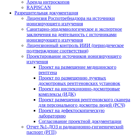
Аренда интроскопов
RAPISCAN
Разрешительная документация
Лицензия Роспотребнадзора на источники
ионизирующего излучения
Санитарно-эпидемиологическое и экспертное
заключения на деятельность с источниками
ионизирующего излучения
Лицензионный контроль ИИИ (периодическое
подтверждение соответствия)
Проектирование источников ионизирующего
излучения
Проект на размещение медицинского
рентгена
Проект по размещению лучевых
досмотровых рентгеновских установок
Проект на инспекционно-досмотровые
комплексы (ИДК)
Проект размещения рентгеновского сканера
для персонального досмотра людей (РСЧ)
Проект на дефектоскопическую
лабораторию
Согласование проектной документации
Отчет №1-ДОЗ и радиационно-гигиенический
паспорт (РГП)