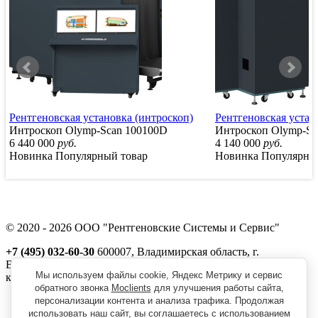
Рентгеновская установка (интроскоп)
Рентгеновская устан
Интроскоп Olymp-Scan 100100D
Интроскоп Olymp-Sc
6 440 000
руб.
4 140 000
руб.
Новинка
Популярный товар
Новинка
Популярны
© 2020 - 2026 ООО "Рентгеновские Системы и Сервис"
+7 (495) 032-60-30
600007, Владимирская область, г.
Владимир, ул. Северная, д. 1м,
Мы используем файлы cookie, Яндекс Метрику и сервис
корп. 11, пом. 41
обратного звонка
Moclients
для улучшения работы сайта,
Реквизиты
персонализации контента и анализа трафика. Продолжая
Политика обработки персональных данных
использовать наш сайт, вы соглашаетесь с использованием
Пользовательское соглашение