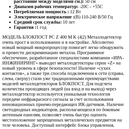
расстояние между моделями см.):
50 см
Диапазон рабочих температур:
-20С - +55С
Потребляемая мощность :
12 Вт
Электрическое напряжение :
(В) 110-240 В/50 Гц
Средний срок службы:
10 лет
Гарантия :
1 год
МОДЕЛЬ БЛОКПОСТ РС Z 400 M K (4|2) Металлодетектор
очень прост в использовании и в настройке. Абсолютно
новый мощный микропроцессор помогает легко обнаружить
и провести дискриминацию металла. Программное
обеспечение, разработанное специалистами компании «ИРА-
ИНЖИНИРИНГ» выводит металлодетекторы серии «Z» на
новый уровень в сфере безопасности! Наличие «сухих
контактов», а также три способа подключения к сети (справа,
слева, сверху) стали уже традиционными преимуществами
моделей металлодетекторов БЛОКПОСТ. Для подсчета
количества проходящих людей (на вход и на выход) через
металлодетектор используется уникальная технология
передачи инфракрасного сигнала за счет использования
инновационных приемо-передающих ИК-датчиков. Наличие
светодиодных индикаторов, располагающихся по боковым
антенным панелям, позволяет очень быстро оценить
местоположение запрещенных металлических предметов на
теле человека. Доступный интерфейс блока управления,