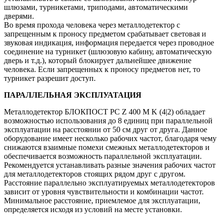
шлюзами, турникетами, триподами, автоматическими
дверями.
Во время прохода человека через металлодетектор с
запрещенным к проносу предметом срабатывает световая и
звуковая индикация, информация передается через проводное
соединение на турникет (шлюзовую кабину, автоматическую
дверь и т.д.), который блокирует дальнейшее движение
человека. Если запрещенных к проносу предметов нет, то
турникет разрешит доступ.
ПАРАЛЛЕЛЬНАЯ ЭКСПЛУАТАЦИЯ
Металлодетектор БЛОКПОСТ РС Z 400 M K (4|2) обладает
возможностью использования до 8 единиц при параллельной
эксплуатации на расстоянии от 50 см друг от друга. Данное
оборудование имеет несколько рабочих частот, благодаря чему
снижаются взаимные помехи смежных металлодетекторов и
обеспечивается возможность параллельной эксплуатации.
Рекомендуется устанавливать разные значения рабочих частот
для металлодетекторов стоящих рядом друг с другом.
Расстояние параллельно эксплуатируемых металлодетекторов
зависит от уровня чувствительности и комбинации частот.
Минимальное расстояние, приемлемое для эксплуатации,
определяется исходя из условий на месте установки.