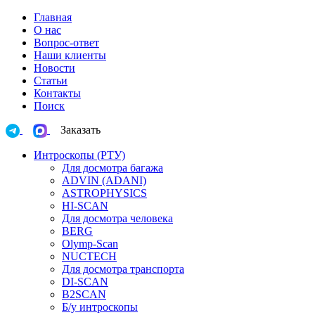
Главная
О нас
Вопрос-ответ
Наши клиенты
Новости
Статьи
Контакты
Поиск
Заказать
Интроскопы (РТУ)
Для досмотра багажа
ADVIN (ADANI)
ASTROPHYSICS
HI-SCAN
Для досмотра человека
BERG
Olymp-Scan
NUCTECH
Для досмотра транспорта
DI-SCAN
B2SCAN
Б/у интроскопы