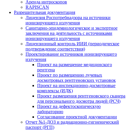
Аренда интроскопов
RAPISCAN
Разрешительная документация
Лицензия Роспотребнадзора на источники
ионизирующего излучения
Санитарно-эпидемиологическое и экспертное
заключения на деятельность с источниками
ионизирующего излучения
Лицензионный контроль ИИИ (периодическое
подтверждение соответствия)
Проектирование источников ионизирующего
излучения
Проект на размещение медицинского
рентгена
Проект по размещению лучевых
досмотровых рентгеновских установок
Проект на инспекционно-досмотровые
комплексы (ИДК)
Проект размещения рентгеновского сканера
для персонального досмотра людей (РСЧ)
Проект на дефектоскопическую
лабораторию
Согласование проектной документации
Отчет №1-ДОЗ и радиационно-гигиенический
паспорт (РГП)