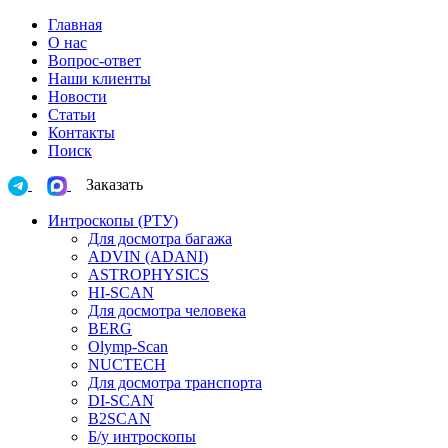
Главная
О нас
Вопрос-ответ
Наши клиенты
Новости
Статьи
Контакты
Поиск
Заказать
Интроскопы (РТУ)
Для досмотра багажа
ADVIN (ADANI)
ASTROPHYSICS
HI-SCAN
Для досмотра человека
BERG
Olymp-Scan
NUCTECH
Для досмотра транспорта
DI-SCAN
B2SCAN
Б/у интроскопы