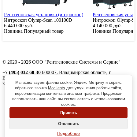
Рентгеновская установка (интроскоп)
Рентгеновская устан
Интроскоп Olymp-Scan 100100D
Интроскоп Olymp-Sc
6 440 000
руб.
4 140 000
руб.
Новинка
Популярный товар
Новинка
Популярны
© 2020 - 2026 ООО "Рентгеновские Системы и Сервис"
+7 (495) 032-60-30
600007, Владимирская область, г.
Владимир, ул. Северная, д. 1м,
Мы используем файлы cookie, Яндекс Метрику и сервис
корп. 11, пом. 41
обратного звонка
Moclients
для улучшения работы сайта,
Реквизиты
персонализации контента и анализа трафика. Продолжая
Политика обработки персональных данных
использовать наш сайт, вы соглашаетесь с использованием
Пользовательское соглашение
cookies.
Согласие на получение рекламно-информационной рассылки
Принять
Главная
О нас
Отклонить
Вопрос-ответ
Наши клиенты
Подробнее