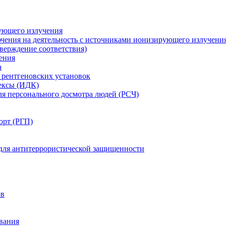
ующего излучения
чения на деятельность с источниками ионизирующего излучени
ерждение соответствия)
ения
а
рентгеновских установок
ексы (ИДК)
ля персонального досмотра людей (РСЧ)
орт (РГП)
 для антитеррористической защищенности
ов
вания