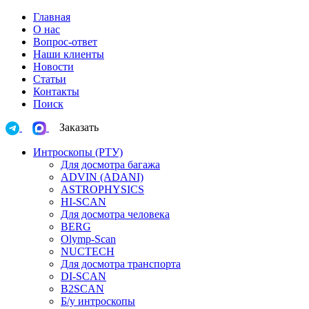
Главная
О нас
Вопрос-ответ
Наши клиенты
Новости
Статьи
Контакты
Поиск
Заказать
Интроскопы (РТУ)
Для досмотра багажа
ADVIN (ADANI)
ASTROPHYSICS
HI-SCAN
Для досмотра человека
BERG
Olymp-Scan
NUCTECH
Для досмотра транспорта
DI-SCAN
B2SCAN
Б/у интроскопы