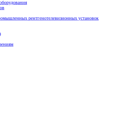
 оборудования
ов
промышленных рентгенотелевизионных установок
)
ерениям