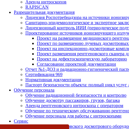
Аренда интроскопов
RAPISCAN
Разрешительная документация
Лицензия Роспотребнадзора на источники ионизир
Санитарно-эпидемиологическое и экспертное заклю
Лицензионный контроль ИИИ (периодическое подтв
Проектирование источников ионизирующего излуч
Проект на размещение медицинского рентген
Проект по размещению лучевых досмотровых 
Проект на инспекционно-досмотровые компл
Проект размещения рентгеновского сканера д
Проект на дефектоскопическую лабораторию
Согласование проектной документации
Отчет №1-ДОЗ и радиационно-гигиенический пасп
Сертификация 969
Нормативная документация
Паспорт безопасности объекта: полный цикл услуг
Обучение персонала
Обучение радиационной безопасности и контролю
Обучение досмотру пассажиров, грузов, багажа
Аренда рентгеновского интроскопа с оператором
Обучение по техническому обслуживанию рентген
Обучение персонала для работы с интроскопами
Сервис
Диагностика рентгеновского досмотрового оборудо