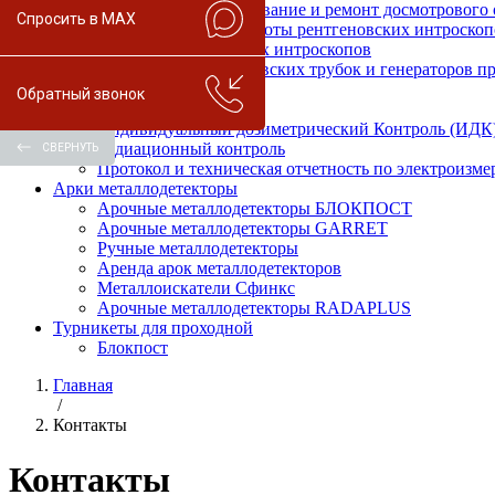
Техническое обслуживание и ремонт досмотрового
Спросить в MAX
Пусконаладочные работы рентгеновских интроскоп
Ремонт рентгеновских интроскопов
Утилизация рентгеновских трубок и генераторов 
Поставка ЗИП
Обратный звонок
Лаборатория
Индивидуальный дозиметрический Контроль (ИДК
Радиационный контроль
СВЕРНУТЬ
Протокол и техническая отчетность по электроизм
Арки металлодетекторы
Арочные металлодетекторы БЛОКПОСТ
Арочные металлодетекторы GARRET
Ручные металлодетекторы
Аренда арок металлодетекторов
Металлоискатели Сфинкс
Арочные металлодетекторы RADAPLUS
Турникеты для проходной
Блокпост
Главная
/
Контакты
Контакты