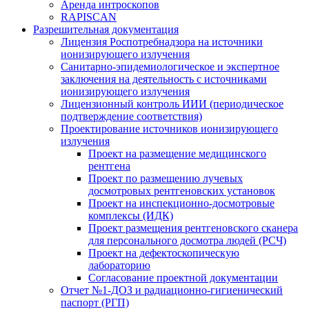
Аренда интроскопов
RAPISCAN
Разрешительная документация
Лицензия Роспотребнадзора на источники
ионизирующего излучения
Санитарно-эпидемиологическое и экспертное
заключения на деятельность с источниками
ионизирующего излучения
Лицензионный контроль ИИИ (периодическое
подтверждение соответствия)
Проектирование источников ионизирующего
излучения
Проект на размещение медицинского
рентгена
Проект по размещению лучевых
досмотровых рентгеновских установок
Проект на инспекционно-досмотровые
комплексы (ИДК)
Проект размещения рентгеновского сканера
для персонального досмотра людей (РСЧ)
Проект на дефектоскопическую
лабораторию
Согласование проектной документации
Отчет №1-ДОЗ и радиационно-гигиенический
паспорт (РГП)