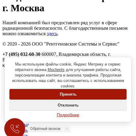
г. Москва
Нашей компанией был предоставлен ряд услуг в сфере
радиационной безопасности. С благодарственным письмом
можно ознакомиться
здесь
.
© 2020 - 2026 ООО "Рентгеновские Системы и Сервис"
+7 (495) 032-60-30
600007, Владимирская область, г.
Владимир, ул. Северная, д. 1м,
Мы используем файлы cookie, Яндекс Метрику и сервис
корп. 11, пом. 41
обратного звонка
Moclients
для улучшения работы сайта,
Реквизиты
персонализации контента и анализа трафика. Продолжая
Политика обработки персональных данных
использовать наш сайт, вы соглашаетесь с использованием
Пользовательское соглашение
cookies.
Согласие на получение рекламно-информационной рассылки
Принять
Главная
О нас
Отклонить
Вопрос-ответ
Наши клиенты
Подробнее
Новости
Статьи
Обратный звонок
Контакты
Поиск