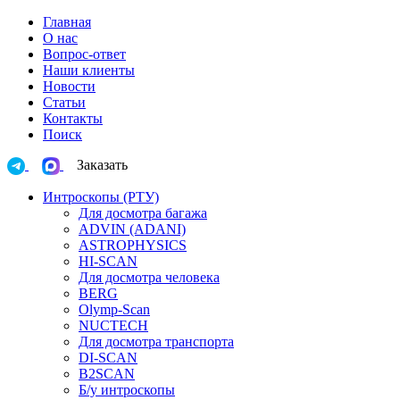
Главная
О нас
Вопрос-ответ
Наши клиенты
Новости
Статьи
Контакты
Поиск
Заказать
Интроскопы (РТУ)
Для досмотра багажа
ADVIN (ADANI)
ASTROPHYSICS
HI-SCAN
Для досмотра человека
BERG
Olymp-Scan
NUCTECH
Для досмотра транспорта
DI-SCAN
B2SCAN
Б/у интроскопы