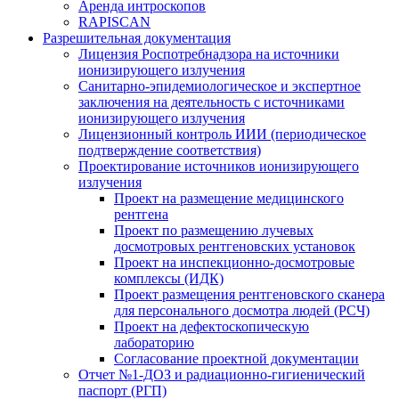
Аренда интроскопов
RAPISCAN
Разрешительная документация
Лицензия Роспотребнадзора на источники
ионизирующего излучения
Санитарно-эпидемиологическое и экспертное
заключения на деятельность с источниками
ионизирующего излучения
Лицензионный контроль ИИИ (периодическое
подтверждение соответствия)
Проектирование источников ионизирующего
излучения
Проект на размещение медицинского
рентгена
Проект по размещению лучевых
досмотровых рентгеновских установок
Проект на инспекционно-досмотровые
комплексы (ИДК)
Проект размещения рентгеновского сканера
для персонального досмотра людей (РСЧ)
Проект на дефектоскопическую
лабораторию
Согласование проектной документации
Отчет №1-ДОЗ и радиационно-гигиенический
паспорт (РГП)