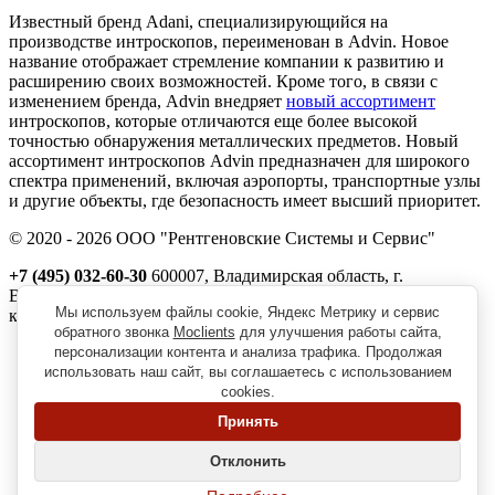
Известный бренд Adani, специализирующийся на
производстве интроскопов, переименован в Advin. Новое
название отображает стремление компании к развитию и
расширению своих возможностей. Кроме того, в связи с
изменением бренда, Advin внедряет
новый ассортимент
интроскопов, которые отличаются еще более высокой
точностью обнаружения металлических предметов. Новый
ассортимент интроскопов Advin предназначен для широкого
спектра применений, включая аэропорты, транспортные узлы
и другие объекты, где безопасность имеет высший приоритет.
© 2020 - 2026 ООО "Рентгеновские Системы и Сервис"
+7 (495) 032-60-30
600007, Владимирская область, г.
Владимир, ул. Северная, д. 1м,
Мы используем файлы cookie, Яндекс Метрику и сервис
корп. 11, пом. 41
обратного звонка
Moclients
для улучшения работы сайта,
Реквизиты
персонализации контента и анализа трафика. Продолжая
Политика обработки персональных данных
использовать наш сайт, вы соглашаетесь с использованием
Пользовательское соглашение
cookies.
Согласие на получение рекламно-информационной рассылки
Принять
Главная
О нас
Отклонить
Вопрос-ответ
Наши клиенты