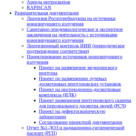
Аренда интроскопов
RAPISCAN
Разрешительная документация
Лицензия Роспотребнадзора на источники
ионизирующего излучения
Санитарно-эпидемиологическое и экспертное
заключения на деятельность с источниками
ионизирующего излучения
Лицензионный контроль ИИИ (периодическое
подтверждение соответствия)
Проектирование источников ионизирующего
излучения
Проект на размещение медицинского
рентгена
Проект по размещению лучевых
досмотровых рентгеновских установок
Проект на инспекционно-досмотровые
комплексы (ИДК)
Проект размещения рентгеновского сканера
для персонального досмотра людей (РСЧ)
Проект на дефектоскопическую
лабораторию
Согласование проектной документации
Отчет №1-ДОЗ и радиационно-гигиенический
паспорт (РГП)