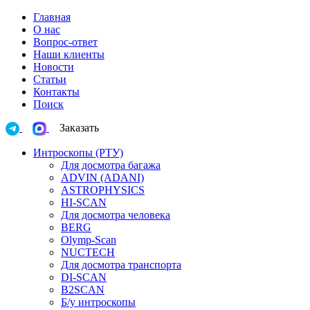
Главная
О нас
Вопрос-ответ
Наши клиенты
Новости
Статьи
Контакты
Поиск
Заказать
Интроскопы (РТУ)
Для досмотра багажа
ADVIN (ADANI)
ASTROPHYSICS
HI-SCAN
Для досмотра человека
BERG
Olymp-Scan
NUCTECH
Для досмотра транспорта
DI-SCAN
B2SCAN
Б/у интроскопы