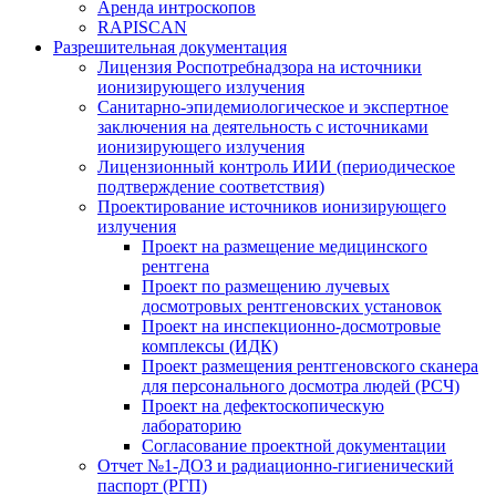
Аренда интроскопов
RAPISCAN
Разрешительная документация
Лицензия Роспотребнадзора на источники
ионизирующего излучения
Санитарно-эпидемиологическое и экспертное
заключения на деятельность с источниками
ионизирующего излучения
Лицензионный контроль ИИИ (периодическое
подтверждение соответствия)
Проектирование источников ионизирующего
излучения
Проект на размещение медицинского
рентгена
Проект по размещению лучевых
досмотровых рентгеновских установок
Проект на инспекционно-досмотровые
комплексы (ИДК)
Проект размещения рентгеновского сканера
для персонального досмотра людей (РСЧ)
Проект на дефектоскопическую
лабораторию
Согласование проектной документации
Отчет №1-ДОЗ и радиационно-гигиенический
паспорт (РГП)