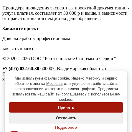
Процедура проведения экспертизы проектной документации -
услуга платная, составляет от 30 000 р и выше, в зависимости
от прайса органа инспекции на день обращения.
Закажите проект
Доверьте работу профессионалам!
заказать проект
© 2020 - 2026 ООО "Рентгеновские Системы и Сервис"
+7 (495) 032-60-30
600007, Владимирская область, г.
Владимир, ул. Северная, д. 1м,
Мы используем файлы cookie, Яндекс Метрику и сервис
корп. 11, пом. 41
обратного звонка
Moclients
для улучшения работы сайта,
Реквизиты
персонализации контента и анализа трафика. Продолжая
Политика обработки персональных данных
использовать наш сайт, вы соглашаетесь с использованием
Пользовательское соглашение
cookies.
Согласие на получение рекламно-информационной рассылки
Принять
Главная
О нас
Отклонить
Вопрос-ответ
Наши клиенты
Подробнее
Новости