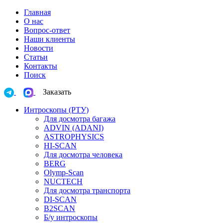
Главная
О нас
Вопрос-ответ
Наши клиенты
Новости
Статьи
Контакты
Поиск
Заказать
Интроскопы (РТУ)
Для досмотра багажа
ADVIN (ADANI)
ASTROPHYSICS
HI-SCAN
Для досмотра человека
BERG
Olymp-Scan
NUCTECH
Для досмотра транспорта
DI-SCAN
B2SCAN
Б/у интроскопы