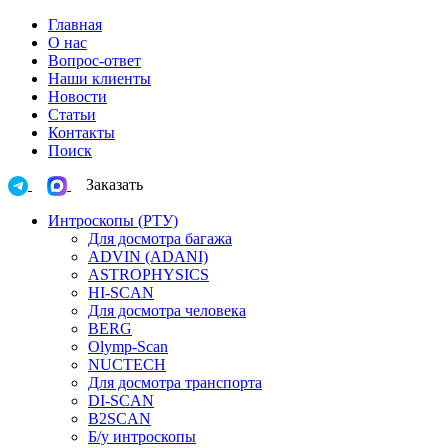
Главная
О нас
Вопрос-ответ
Наши клиенты
Новости
Статьи
Контакты
Поиск
Заказать
Интроскопы (РТУ)
Для досмотра багажа
ADVIN (ADANI)
ASTROPHYSICS
HI-SCAN
Для досмотра человека
BERG
Olymp-Scan
NUCTECH
Для досмотра транспорта
DI-SCAN
B2SCAN
Б/у интроскопы