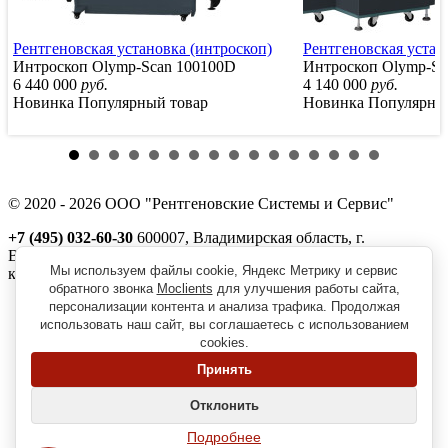
Рентгеновская установка (интроскоп)
Рентгеновская устан
Интроскоп Olymp-Scan 100100D
Интроскоп Olymp-Sc
6 440 000
руб.
4 140 000
руб.
Новинка
Популярный товар
Новинка
Популярны
© 2020 - 2026 ООО "Рентгеновские Системы и Сервис"
+7 (495) 032-60-30
600007, Владимирская область, г.
Владимир, ул. Северная, д. 1м,
Мы используем файлы cookie, Яндекс Метрику и сервис
корп. 11, пом. 41
обратного звонка
Moclients
для улучшения работы сайта,
Реквизиты
персонализации контента и анализа трафика. Продолжая
Политика обработки персональных данных
использовать наш сайт, вы соглашаетесь с использованием
Пользовательское соглашение
cookies.
Согласие на получение рекламно-информационной рассылки
Принять
Главная
О нас
Отклонить
Вопрос-ответ
Наши клиенты
Подробнее