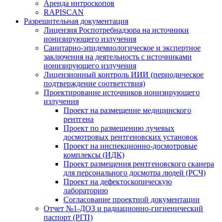
Аренда интроскопов
RAPISCAN
Разрешительная документация
Лицензия Роспотребнадзора на источники
ионизирующего излучения
Санитарно-эпидемиологическое и экспертное
заключения на деятельность с источниками
ионизирующего излучения
Лицензионный контроль ИИИ (периодическое
подтверждение соответствия)
Проектирование источников ионизирующего
излучения
Проект на размещение медицинского
рентгена
Проект по размещению лучевых
досмотровых рентгеновских установок
Проект на инспекционно-досмотровые
комплексы (ИДК)
Проект размещения рентгеновского сканера
для персонального досмотра людей (РСЧ)
Проект на дефектоскопическую
лабораторию
Согласование проектной документации
Отчет №1-ДОЗ и радиационно-гигиенический
паспорт (РГП)