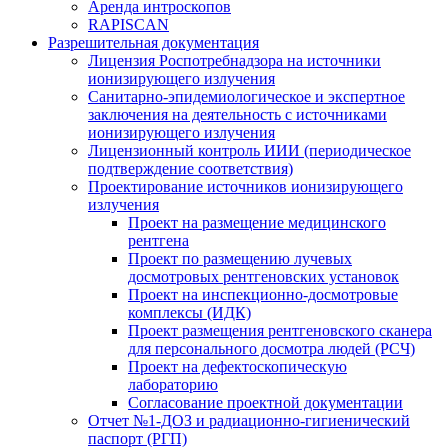
Аренда интроскопов
RAPISCAN
Разрешительная документация
Лицензия Роспотребнадзора на источники
ионизирующего излучения
Санитарно-эпидемиологическое и экспертное
заключения на деятельность с источниками
ионизирующего излучения
Лицензионный контроль ИИИ (периодическое
подтверждение соответствия)
Проектирование источников ионизирующего
излучения
Проект на размещение медицинского
рентгена
Проект по размещению лучевых
досмотровых рентгеновских установок
Проект на инспекционно-досмотровые
комплексы (ИДК)
Проект размещения рентгеновского сканера
для персонального досмотра людей (РСЧ)
Проект на дефектоскопическую
лабораторию
Согласование проектной документации
Отчет №1-ДОЗ и радиационно-гигиенический
паспорт (РГП)