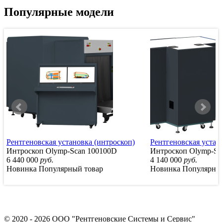
Популярные модели
Рентгеновская установка (интроскоп)
Рентгеновская устан
Интроскоп Olymp-Scan 100100D
Интроскоп Olymp-Sc
6 440 000
руб.
4 140 000
руб.
Новинка
Популярный товар
Новинка
Популярны
© 2020 - 2026 ООО "Рентгеновские Системы и Сервис"