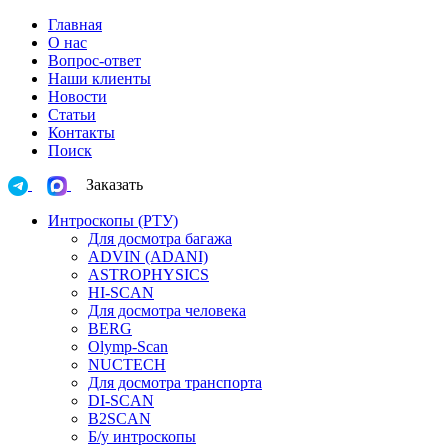
Главная
О нас
Вопрос-ответ
Наши клиенты
Новости
Статьи
Контакты
Поиск
Заказать
Интроскопы (РТУ)
Для досмотра багажа
ADVIN (ADANI)
ASTROPHYSICS
HI-SCAN
Для досмотра человека
BERG
Olymp-Scan
NUCTECH
Для досмотра транспорта
DI-SCAN
B2SCAN
Б/у интроскопы