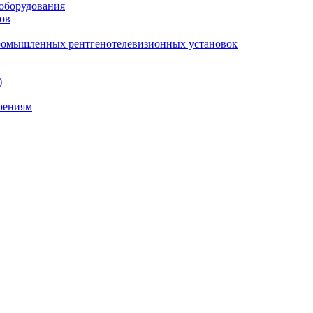
 оборудования
ов
промышленных рентгенотелевизионных установок
)
ерениям