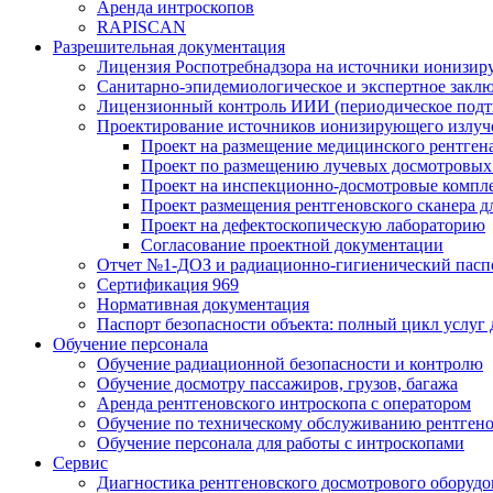
Аренда интроскопов
RAPISCAN
Разрешительная документация
Лицензия Роспотребнадзора на источники ионизир
Санитарно-эпидемиологическое и экспертное заклю
Лицензионный контроль ИИИ (периодическое подтв
Проектирование источников ионизирующего излуч
Проект на размещение медицинского рентген
Проект по размещению лучевых досмотровых 
Проект на инспекционно-досмотровые компл
Проект размещения рентгеновского сканера д
Проект на дефектоскопическую лабораторию
Согласование проектной документации
Отчет №1-ДОЗ и радиационно-гигиенический пасп
Сертификация 969
Нормативная документация
Паспорт безопасности объекта: полный цикл услуг
Обучение персонала
Обучение радиационной безопасности и контролю
Обучение досмотру пассажиров, грузов, багажа
Аренда рентгеновского интроскопа с оператором
Обучение по техническому обслуживанию рентген
Обучение персонала для работы с интроскопами
Сервис
Диагностика рентгеновского досмотрового оборудо