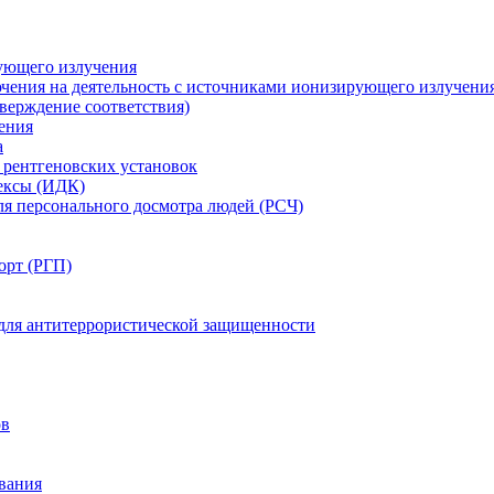
ующего излучения
чения на деятельность с источниками ионизирующего излучени
ерждение соответствия)
ения
а
рентгеновских установок
ексы (ИДК)
ля персонального досмотра людей (РСЧ)
орт (РГП)
 для антитеррористической защищенности
ов
вания