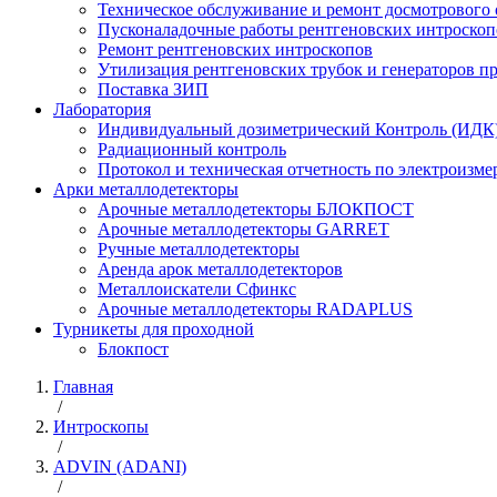
Техническое обслуживание и ремонт досмотрового
Пусконаладочные работы рентгеновских интроскоп
Ремонт рентгеновских интроскопов
Утилизация рентгеновских трубок и генераторов 
Поставка ЗИП
Лаборатория
Индивидуальный дозиметрический Контроль (ИДК
Радиационный контроль
Протокол и техническая отчетность по электроизм
Арки металлодетекторы
Арочные металлодетекторы БЛОКПОСТ
Арочные металлодетекторы GARRET
Ручные металлодетекторы
Аренда арок металлодетекторов
Металлоискатели Сфинкс
Арочные металлодетекторы RADAPLUS
Турникеты для проходной
Блокпост
Главная
/
Интроскопы
/
ADVIN (ADANI)
/