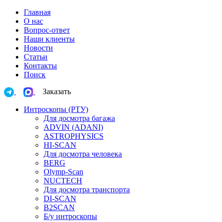
Главная
О нас
Вопрос-ответ
Наши клиенты
Новости
Статьи
Контакты
Поиск
Заказать
Интроскопы (РТУ)
Для досмотра багажа
ADVIN (ADANI)
ASTROPHYSICS
HI-SCAN
Для досмотра человека
BERG
Olymp-Scan
NUCTECH
Для досмотра транспорта
DI-SCAN
B2SCAN
Б/у интроскопы