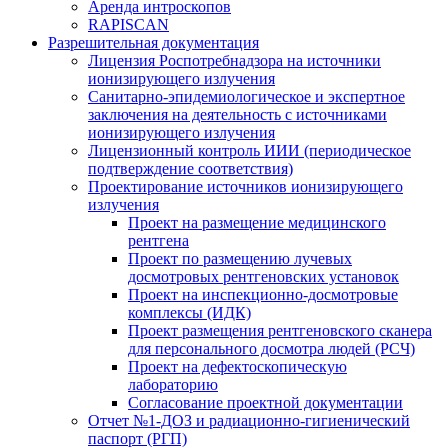
Аренда интроскопов
RAPISCAN
Разрешительная документация
Лицензия Роспотребнадзора на источники
ионизирующего излучения
Санитарно-эпидемиологическое и экспертное
заключения на деятельность с источниками
ионизирующего излучения
Лицензионный контроль ИИИ (периодическое
подтверждение соответствия)
Проектирование источников ионизирующего
излучения
Проект на размещение медицинского
рентгена
Проект по размещению лучевых
досмотровых рентгеновских установок
Проект на инспекционно-досмотровые
комплексы (ИДК)
Проект размещения рентгеновского сканера
для персонального досмотра людей (РСЧ)
Проект на дефектоскопическую
лабораторию
Согласование проектной документации
Отчет №1-ДОЗ и радиационно-гигиенический
паспорт (РГП)