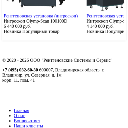
Рентгеновская установка (интроскоп)
Рентгеновская устан
Интроскоп Olymp-Scan 100100D
Интроскоп Olymp-Sc
6 440 000
руб.
4 140 000
руб.
Новинка
Популярный товар
Новинка
Популярны
© 2020 - 2026 ООО "Рентгеновские Системы и Сервис"
+7 (495) 032-60-30
600007, Владимирская область, г.
Владимир, ул. Северная, д. 1м,
корп. 11, пом. 41
Реквизиты
Политика обработки персональных данных
Пользовательское соглашение
Согласие на получение рекламно-информационной рассылки
Главная
О нас
Вопрос-ответ
Наши клиенты