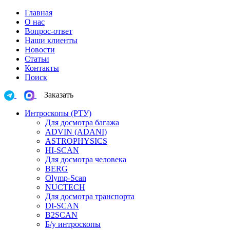
Главная
О нас
Вопрос-ответ
Наши клиенты
Новости
Статьи
Контакты
Поиск
Заказать
Интроскопы (РТУ)
Для досмотра багажа
ADVIN (ADANI)
ASTROPHYSICS
HI-SCAN
Для досмотра человека
BERG
Olymp-Scan
NUCTECH
Для досмотра транспорта
DI-SCAN
B2SCAN
Б/у интроскопы