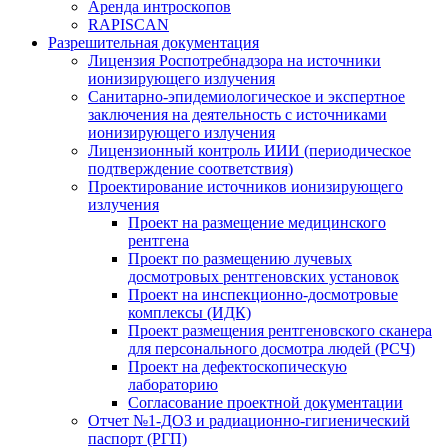
Аренда интроскопов
RAPISCAN
Разрешительная документация
Лицензия Роспотребнадзора на источники
ионизирующего излучения
Санитарно-эпидемиологическое и экспертное
заключения на деятельность с источниками
ионизирующего излучения
Лицензионный контроль ИИИ (периодическое
подтверждение соответствия)
Проектирование источников ионизирующего
излучения
Проект на размещение медицинского
рентгена
Проект по размещению лучевых
досмотровых рентгеновских установок
Проект на инспекционно-досмотровые
комплексы (ИДК)
Проект размещения рентгеновского сканера
для персонального досмотра людей (РСЧ)
Проект на дефектоскопическую
лабораторию
Согласование проектной документации
Отчет №1-ДОЗ и радиационно-гигиенический
паспорт (РГП)