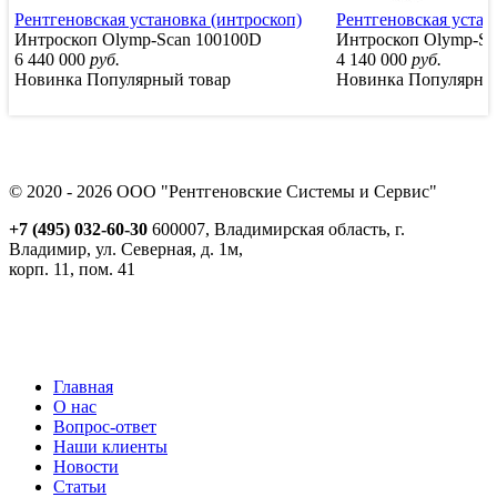
Рентгеновская установка (интроскоп)
Рентгеновская устан
Интроскоп Olymp-Scan 100100D
Интроскоп Olymp-Sc
6 440 000
руб.
4 140 000
руб.
Новинка
Популярный товар
Новинка
Популярны
© 2020 - 2026 ООО "Рентгеновские Системы и Сервис"
+7 (495) 032-60-30
600007, Владимирская область, г.
Владимир, ул. Северная, д. 1м,
корп. 11, пом. 41
Реквизиты
Политика обработки персональных данных
Пользовательское соглашение
Согласие на получение рекламно-информационной рассылки
Главная
О нас
Вопрос-ответ
Наши клиенты
Новости
Статьи