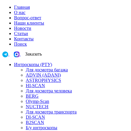
Главная
О нас
Вопрос-ответ
Наши клиенты
Новости
Статьи
Контакты
Поиск
Заказать
Интроскопы (РТУ)
Для досмотра багажа
ADVIN (ADANI)
ASTROPHYSICS
HI-SCAN
Для досмотра человека
BERG
Olymp-Scan
NUCTECH
Для досмотра транспорта
DI-SCAN
B2SCAN
Б/у интроскопы