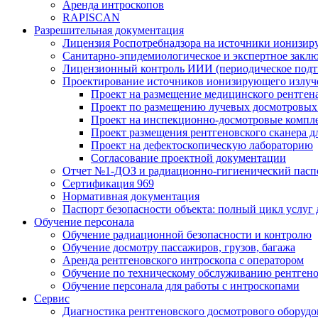
Аренда интроскопов
RAPISCAN
Разрешительная документация
Лицензия Роспотребнадзора на источники ионизир
Санитарно-эпидемиологическое и экспертное заклю
Лицензионный контроль ИИИ (периодическое подтв
Проектирование источников ионизирующего излуч
Проект на размещение медицинского рентген
Проект по размещению лучевых досмотровых 
Проект на инспекционно-досмотровые компл
Проект размещения рентгеновского сканера д
Проект на дефектоскопическую лабораторию
Согласование проектной документации
Отчет №1-ДОЗ и радиационно-гигиенический пасп
Сертификация 969
Нормативная документация
Паспорт безопасности объекта: полный цикл услуг
Обучение персонала
Обучение радиационной безопасности и контролю
Обучение досмотру пассажиров, грузов, багажа
Аренда рентгеновского интроскопа с оператором
Обучение по техническому обслуживанию рентген
Обучение персонала для работы с интроскопами
Сервис
Диагностика рентгеновского досмотрового оборудо