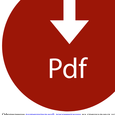
Оформление
разрешительной документации
на специальных ус