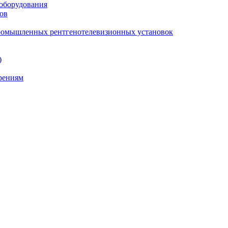
 оборудования
ов
промышленных рентгенотелевизионных установок
)
ерениям