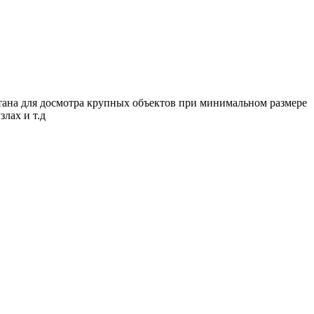
ботана для досмотра крупных объектов при минимальном размере
лах и т.д