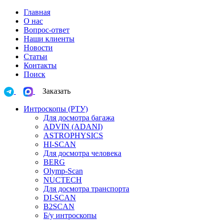
Главная
О нас
Вопрос-ответ
Наши клиенты
Новости
Статьи
Контакты
Поиск
Заказать
Интроскопы (РТУ)
Для досмотра багажа
ADVIN (ADANI)
ASTROPHYSICS
HI-SCAN
Для досмотра человека
BERG
Olymp-Scan
NUCTECH
Для досмотра транспорта
DI-SCAN
B2SCAN
Б/у интроскопы