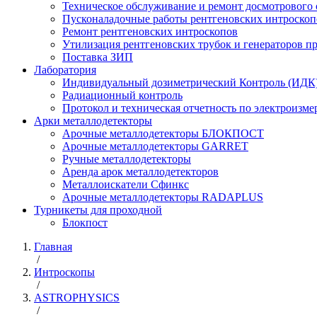
Техническое обслуживание и ремонт досмотрового
Пусконаладочные работы рентгеновских интроскоп
Ремонт рентгеновских интроскопов
Утилизация рентгеновских трубок и генераторов 
Поставка ЗИП
Лаборатория
Индивидуальный дозиметрический Контроль (ИДК
Радиационный контроль
Протокол и техническая отчетность по электроизм
Арки металлодетекторы
Арочные металлодетекторы БЛОКПОСТ
Арочные металлодетекторы GARRET
Ручные металлодетекторы
Аренда арок металлодетекторов
Металлоискатели Сфинкс
Арочные металлодетекторы RADAPLUS
Турникеты для проходной
Блокпост
Главная
/
Интроскопы
/
ASTROPHYSICS
/