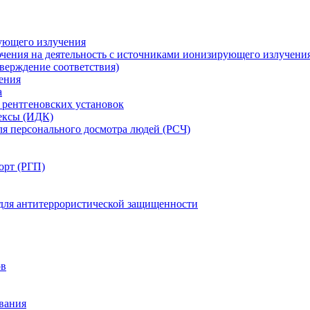
ующего излучения
чения на деятельность с источниками ионизирующего излучени
ерждение соответствия)
ения
а
рентгеновских установок
ексы (ИДК)
ля персонального досмотра людей (РСЧ)
орт (РГП)
 для антитеррористической защищенности
ов
вания