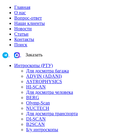
Главная
О нас
Вопрос-ответ
Наши клиенты
Новости
Статьи
Контакты
Поиск
Заказать
Интроскопы (РТУ)
Для досмотра багажа
ADVIN (ADANI)
ASTROPHYSICS
HI-SCAN
Для досмотра человека
BERG
Olymp-Scan
NUCTECH
Для досмотра транспорта
DI-SCAN
B2SCAN
Б/у интроскопы