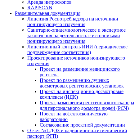
Аренда интроскопов
RAPISCAN
Разрешительная документация
Лицензия Роспотребнадзора на источники
ионизирующего излучения
Санитарно-эпидемиологическое и экспертное
заключения на деятельность с источниками
ионизирующего излучения
Лицензионный контроль ИИИ (периодическое
подтверждение соответствия)
Проектирование источников ионизирующего
излучения
Проект на размещение медицинского
рентгена
Проект по размещению лучевых
досмотровых рентгеновских установок
Проект на инспекционно-досмотровые
комплексы (ИДК)
Проект размещения рентгеновского сканера
для персонального досмотра людей (РСЧ)
Проект на дефектоскопическую
лабораторию
Согласование проектной документации
Отчет №1-ДОЗ и радиационно-гигиенический
паспорт (РГП)