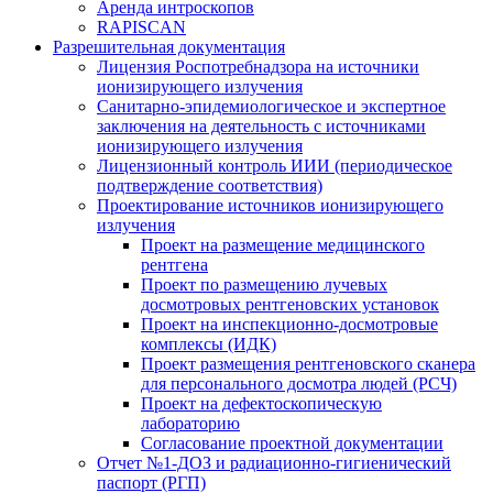
Аренда интроскопов
RAPISCAN
Разрешительная документация
Лицензия Роспотребнадзора на источники
ионизирующего излучения
Санитарно-эпидемиологическое и экспертное
заключения на деятельность с источниками
ионизирующего излучения
Лицензионный контроль ИИИ (периодическое
подтверждение соответствия)
Проектирование источников ионизирующего
излучения
Проект на размещение медицинского
рентгена
Проект по размещению лучевых
досмотровых рентгеновских установок
Проект на инспекционно-досмотровые
комплексы (ИДК)
Проект размещения рентгеновского сканера
для персонального досмотра людей (РСЧ)
Проект на дефектоскопическую
лабораторию
Согласование проектной документации
Отчет №1-ДОЗ и радиационно-гигиенический
паспорт (РГП)