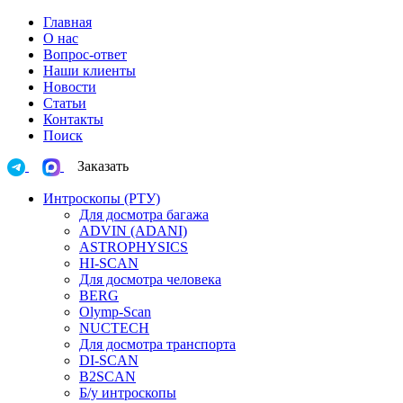
Главная
О нас
Вопрос-ответ
Наши клиенты
Новости
Статьи
Контакты
Поиск
Заказать
Интроскопы (РТУ)
Для досмотра багажа
ADVIN (ADANI)
ASTROPHYSICS
HI-SCAN
Для досмотра человека
BERG
Olymp-Scan
NUCTECH
Для досмотра транспорта
DI-SCAN
B2SCAN
Б/у интроскопы