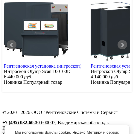
Рентгеновская установка (интроскоп)
Рентгеновская устан
Интроскоп Olymp-Scan 100100D
Интроскоп Olymp-Sc
6 440 000
руб.
4 140 000
руб.
Новинка
Популярный товар
Новинка
Популярны
© 2020 - 2026 ООО "Рентгеновские Системы и Сервис"
+7 (495) 032-60-30
600007, Владимирская область, г.
Владимир, ул. Северная, д. 1м,
Мы используем файлы cookie, Яндекс Метрику и сервис
корп. 11, пом. 41