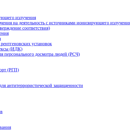
ующего излучения
чения на деятельность с источниками ионизирующего излучени
ерждение соответствия)
ения
а
рентгеновских установок
ексы (ИДК)
ля персонального досмотра людей (РСЧ)
орт (РГП)
 для антитеррористической защищенности
ов
вания