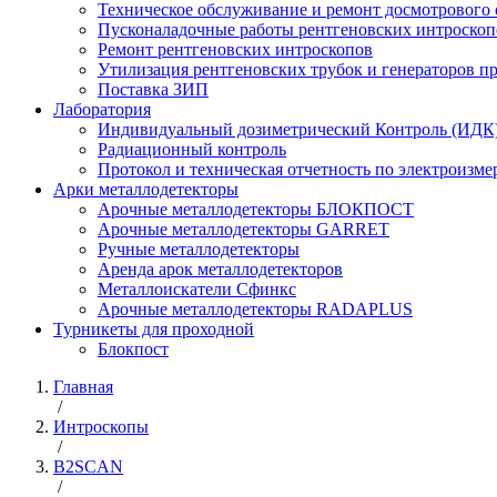
Техническое обслуживание и ремонт досмотрового
Пусконаладочные работы рентгеновских интроскоп
Ремонт рентгеновских интроскопов
Утилизация рентгеновских трубок и генераторов 
Поставка ЗИП
Лаборатория
Индивидуальный дозиметрический Контроль (ИДК
Радиационный контроль
Протокол и техническая отчетность по электроизм
Арки металлодетекторы
Арочные металлодетекторы БЛОКПОСТ
Арочные металлодетекторы GARRET
Ручные металлодетекторы
Аренда арок металлодетекторов
Металлоискатели Сфинкс
Арочные металлодетекторы RADAPLUS
Турникеты для проходной
Блокпост
Главная
/
Интроскопы
/
B2SCAN
/