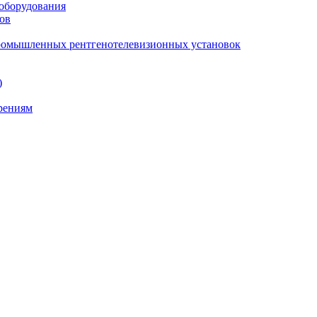
 оборудования
ов
промышленных рентгенотелевизионных установок
)
ерениям