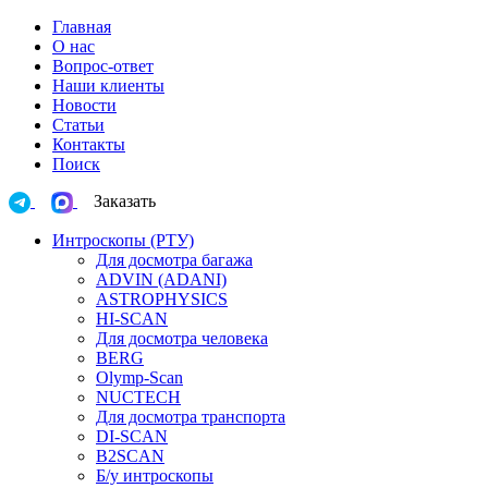
Главная
О нас
Вопрос-ответ
Наши клиенты
Новости
Статьи
Контакты
Поиск
Заказать
Интроскопы (РТУ)
Для досмотра багажа
ADVIN (ADANI)
ASTROPHYSICS
HI-SCAN
Для досмотра человека
BERG
Olymp-Scan
NUCTECH
Для досмотра транспорта
DI-SCAN
B2SCAN
Б/у интроскопы