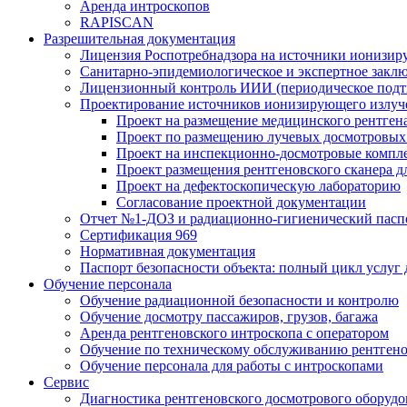
Аренда интроскопов
RAPISCAN
Разрешительная документация
Лицензия Роспотребнадзора на источники ионизир
Санитарно-эпидемиологическое и экспертное заклю
Лицензионный контроль ИИИ (периодическое подтв
Проектирование источников ионизирующего излуч
Проект на размещение медицинского рентген
Проект по размещению лучевых досмотровых 
Проект на инспекционно-досмотровые компл
Проект размещения рентгеновского сканера д
Проект на дефектоскопическую лабораторию
Согласование проектной документации
Отчет №1-ДОЗ и радиационно-гигиенический пасп
Сертификация 969
Нормативная документация
Паспорт безопасности объекта: полный цикл услуг
Обучение персонала
Обучение радиационной безопасности и контролю
Обучение досмотру пассажиров, грузов, багажа
Аренда рентгеновского интроскопа с оператором
Обучение по техническому обслуживанию рентген
Обучение персонала для работы с интроскопами
Сервис
Диагностика рентгеновского досмотрового оборудо