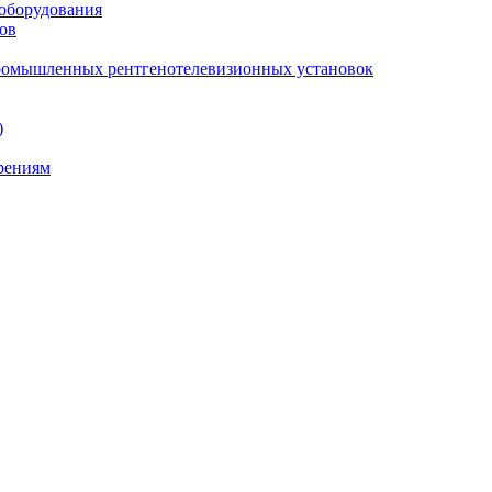
 оборудования
ов
промышленных рентгенотелевизионных установок
)
ерениям