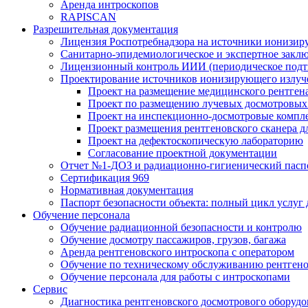
Аренда интроскопов
RAPISCAN
Разрешительная документация
Лицензия Роспотребнадзора на источники ионизир
Санитарно-эпидемиологическое и экспертное заклю
Лицензионный контроль ИИИ (периодическое подтв
Проектирование источников ионизирующего излуч
Проект на размещение медицинского рентген
Проект по размещению лучевых досмотровых 
Проект на инспекционно-досмотровые компл
Проект размещения рентгеновского сканера д
Проект на дефектоскопическую лабораторию
Согласование проектной документации
Отчет №1-ДОЗ и радиационно-гигиенический пасп
Сертификация 969
Нормативная документация
Паспорт безопасности объекта: полный цикл услуг
Обучение персонала
Обучение радиационной безопасности и контролю
Обучение досмотру пассажиров, грузов, багажа
Аренда рентгеновского интроскопа с оператором
Обучение по техническому обслуживанию рентген
Обучение персонала для работы с интроскопами
Сервис
Диагностика рентгеновского досмотрового оборудо