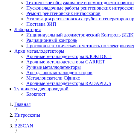
Техническое обслуживание и ремонт досмотрового
Пусконаладочные работы рентгеновских интроскоп
Ремонт рентгеновских интроскопов
Утилизация рентгеновских трубок и генераторов 
Поставка ЗИП
Лаборатория
Индивидуальный дозиметрический Контроль (ИДК
Радиационный контроль
Протокол и техническая отчетность по электроизм
Арки металлодетекторы
Арочные металлодетекторы БЛОКПОСТ
Арочные металлодетекторы GARRET
Ручные металлодетекторы
Аренда арок металлодетекторов
Металлоискатели Сфинкс
Арочные металлодетекторы RADAPLUS
Турникеты для проходной
Блокпост
Главная
/
Интроскопы
/
B2SCAN
/