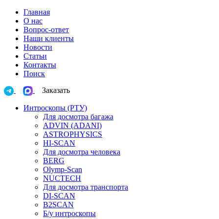
Главная
О нас
Вопрос-ответ
Наши клиенты
Новости
Статьи
Контакты
Поиск
Заказать
Интроскопы (РТУ)
Для досмотра багажа
ADVIN (ADANI)
ASTROPHYSICS
HI-SCAN
Для досмотра человека
BERG
Olymp-Scan
NUCTECH
Для досмотра транспорта
DI-SCAN
B2SCAN
Б/у интроскопы