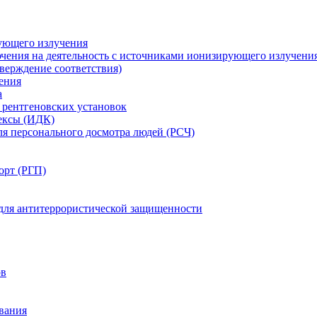
ующего излучения
чения на деятельность с источниками ионизирующего излучени
ерждение соответствия)
ения
а
рентгеновских установок
ексы (ИДК)
ля персонального досмотра людей (РСЧ)
орт (РГП)
 для антитеррористической защищенности
ов
вания