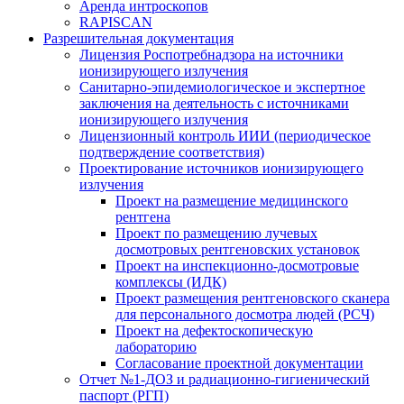
Аренда интроскопов
RAPISCAN
Разрешительная документация
Лицензия Роспотребнадзора на источники
ионизирующего излучения
Санитарно-эпидемиологическое и экспертное
заключения на деятельность с источниками
ионизирующего излучения
Лицензионный контроль ИИИ (периодическое
подтверждение соответствия)
Проектирование источников ионизирующего
излучения
Проект на размещение медицинского
рентгена
Проект по размещению лучевых
досмотровых рентгеновских установок
Проект на инспекционно-досмотровые
комплексы (ИДК)
Проект размещения рентгеновского сканера
для персонального досмотра людей (РСЧ)
Проект на дефектоскопическую
лабораторию
Согласование проектной документации
Отчет №1-ДОЗ и радиационно-гигиенический
паспорт (РГП)