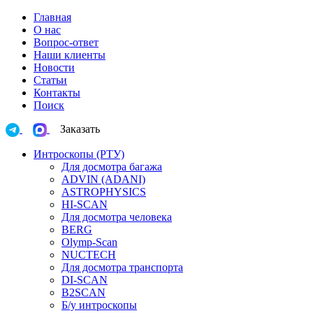
Главная
О нас
Вопрос-ответ
Наши клиенты
Новости
Статьи
Контакты
Поиск
Заказать
Интроскопы (РТУ)
Для досмотра багажа
ADVIN (ADANI)
ASTROPHYSICS
HI-SCAN
Для досмотра человека
BERG
Olymp-Scan
NUCTECH
Для досмотра транспорта
DI-SCAN
B2SCAN
Б/у интроскопы