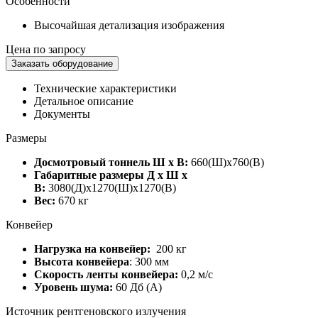
Особенности
Высочайшая детализация изображения
Цена по запросу
Заказать оборудование
Технические характеристики
Детальное описание
Документы
Размеры
Досмотровый тоннель Ш х В:
660(Ш)х760(В)
Габаритные размеры Д х Ш х
В:
3080(Д)х1270(Ш)x1270(В)
Вес:
670 кг
Конвейер
Нагрузка на конвейер:
200 кг
Высота конвейера
: 300 мм
Скорость ленты конвейера:
0,2 м/с
Уровень шума:
60 Дб (А)
Источник рентгеновского излучения