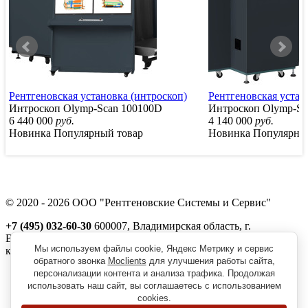
Рентгеновская установка (интроскоп)
Рентгеновская устан
Интроскоп Olymp-Scan 100100D
Интроскоп Olymp-Sc
6 440 000
руб.
4 140 000
руб.
Новинка
Популярный товар
Новинка
Популярны
© 2020 - 2026 ООО "Рентгеновские Системы и Сервис"
+7 (495) 032-60-30
600007, Владимирская область, г.
Владимир, ул. Северная, д. 1м,
Мы используем файлы cookie, Яндекс Метрику и сервис
корп. 11, пом. 41
обратного звонка
Moclients
для улучшения работы сайта,
Реквизиты
персонализации контента и анализа трафика. Продолжая
Политика обработки персональных данных
использовать наш сайт, вы соглашаетесь с использованием
Пользовательское соглашение
cookies.
Согласие на получение рекламно-информационной рассылки