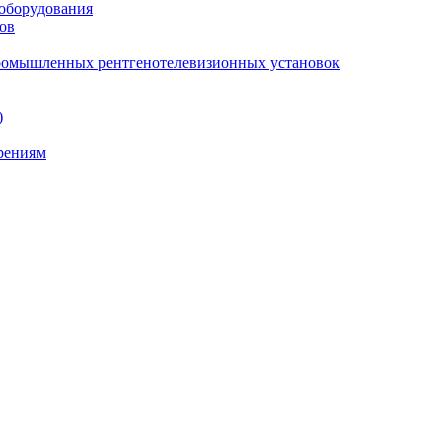
 оборудования
ов
промышленных рентгенотелевизионных установок
)
ерениям