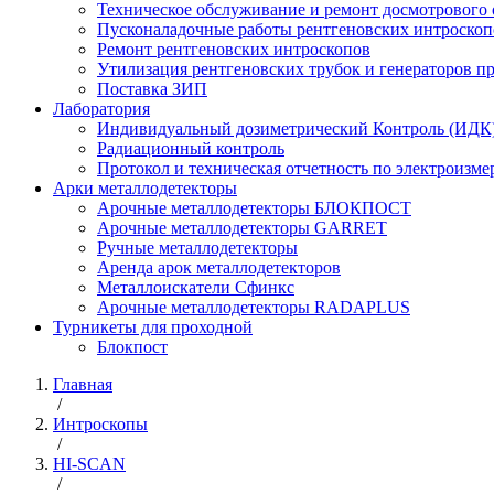
Техническое обслуживание и ремонт досмотрового
Пусконаладочные работы рентгеновских интроскоп
Ремонт рентгеновских интроскопов
Утилизация рентгеновских трубок и генераторов 
Поставка ЗИП
Лаборатория
Индивидуальный дозиметрический Контроль (ИДК
Радиационный контроль
Протокол и техническая отчетность по электроизм
Арки металлодетекторы
Арочные металлодетекторы БЛОКПОСТ
Арочные металлодетекторы GARRET
Ручные металлодетекторы
Аренда арок металлодетекторов
Металлоискатели Сфинкс
Арочные металлодетекторы RADAPLUS
Турникеты для проходной
Блокпост
Главная
/
Интроскопы
/
HI-SCAN
/