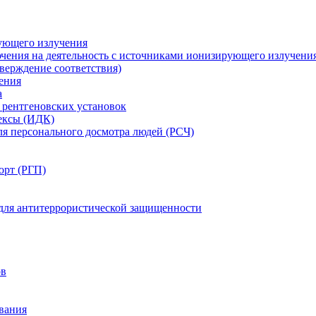
ующего излучения
чения на деятельность с источниками ионизирующего излучени
ерждение соответствия)
ения
а
рентгеновских установок
ексы (ИДК)
ля персонального досмотра людей (РСЧ)
орт (РГП)
 для антитеррористической защищенности
ов
вания