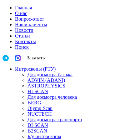
Главная
О нас
Вопрос-ответ
Наши клиенты
Новости
Статьи
Контакты
Поиск
Заказать
Интроскопы (РТУ)
Для досмотра багажа
ADVIN (ADANI)
ASTROPHYSICS
HI-SCAN
Для досмотра человека
BERG
Olymp-Scan
NUCTECH
Для досмотра транспорта
DI-SCAN
B2SCAN
Б/у интроскопы