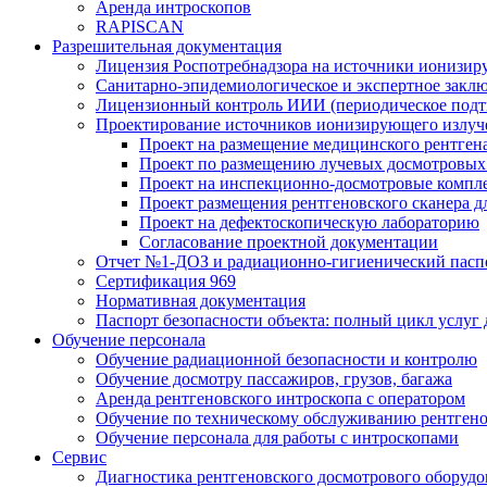
Аренда интроскопов
RAPISCAN
Разрешительная документация
Лицензия Роспотребнадзора на источники ионизир
Санитарно-эпидемиологическое и экспертное заклю
Лицензионный контроль ИИИ (периодическое подтв
Проектирование источников ионизирующего излуч
Проект на размещение медицинского рентген
Проект по размещению лучевых досмотровых 
Проект на инспекционно-досмотровые компл
Проект размещения рентгеновского сканера д
Проект на дефектоскопическую лабораторию
Согласование проектной документации
Отчет №1-ДОЗ и радиационно-гигиенический пасп
Сертификация 969
Нормативная документация
Паспорт безопасности объекта: полный цикл услуг
Обучение персонала
Обучение радиационной безопасности и контролю
Обучение досмотру пассажиров, грузов, багажа
Аренда рентгеновского интроскопа с оператором
Обучение по техническому обслуживанию рентген
Обучение персонала для работы с интроскопами
Сервис
Диагностика рентгеновского досмотрового оборудо