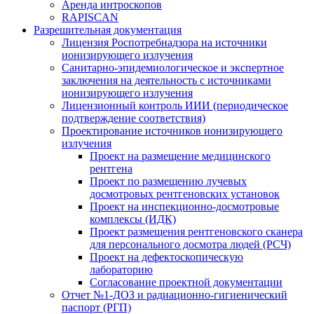
Аренда интроскопов
RAPISCAN
Разрешительная документация
Лицензия Роспотребнадзора на источники
ионизирующего излучения
Санитарно-эпидемиологическое и экспертное
заключения на деятельность с источниками
ионизирующего излучения
Лицензионный контроль ИИИ (периодическое
подтверждение соответствия)
Проектирование источников ионизирующего
излучения
Проект на размещение медицинского
рентгена
Проект по размещению лучевых
досмотровых рентгеновских установок
Проект на инспекционно-досмотровые
комплексы (ИДК)
Проект размещения рентгеновского сканера
для персонального досмотра людей (РСЧ)
Проект на дефектоскопическую
лабораторию
Согласование проектной документации
Отчет №1-ДОЗ и радиационно-гигиенический
паспорт (РГП)