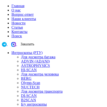
Главная
О нас
Вопрос-ответ
Наши клиенты
Новости
Статьи
Контакты
Поиск
Заказать
Интроскопы (РТУ)
Для досмотра багажа
ADVIN (ADANI)
ASTROPHYSICS
HI-SCAN
Для досмотра человека
BERG
Olymp-Scan
NUCTECH
Для досмотра транспорта
DI-SCAN
B2SCAN
Б/у интроскопы