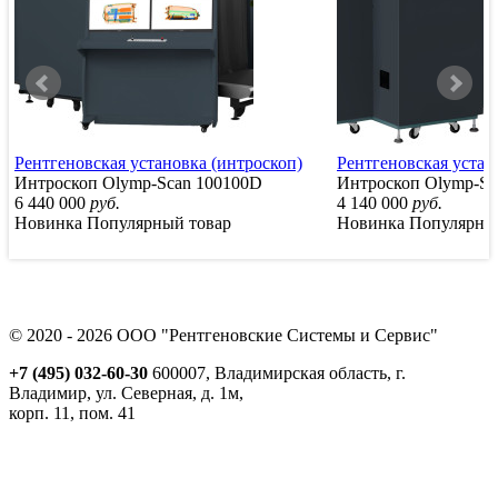
Рентгеновская установка (интроскоп)
Рентгеновская устан
Интроскоп Olymp-Scan 100100D
Интроскоп Olymp-Sc
6 440 000
руб.
4 140 000
руб.
Новинка
Популярный товар
Новинка
Популярны
© 2020 - 2026 ООО "Рентгеновские Системы и Сервис"
+7 (495) 032-60-30
600007, Владимирская область, г.
Владимир, ул. Северная, д. 1м,
корп. 11, пом. 41
Реквизиты
Политика обработки персональных данных
Пользовательское соглашение
Согласие на получение рекламно-информационной рассылки