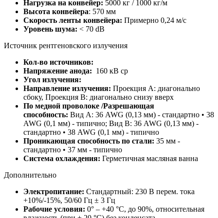
Нагрузка на конвейер:
5000 кг / 1000 кг/м
Высота конвейера
: 570 мм
Скорость ленты конвейера:
Примерно 0,24 м/с
Уровень шума:
< 70 dB
Источник рентгеновского излучения
Кол-во источников:
Напряжение анода:
160 кВ ср
Угол излучения:
Направление излучения:
Проекция A: диагонально
сбоку, Проекция B: диагонально снизу вверх
По медной проволоке /Разрешающая
способность:
Вид А: 36 AWG (0,13 мм) - стандартно • 38
AWG (0,1 мм) - типично;
Вид В: 36 AWG (0,13 мм) -
стандартно • 38 AWG (0,1 мм) - типично
Проникающая способность по стали:
35 мм -
стандартно • 37 мм - типично
Система охлаждения:
Герметичная масляная ванна
Дополнительно
Электропитание:
Стандартный: 230 В перем. тока
+10%/-15%, 50/60 Гц ± 3 Гц
Рабочие условия:
0° – +40 °С, до 90%, относительная
влажность (при + 20 °С) без конденсата