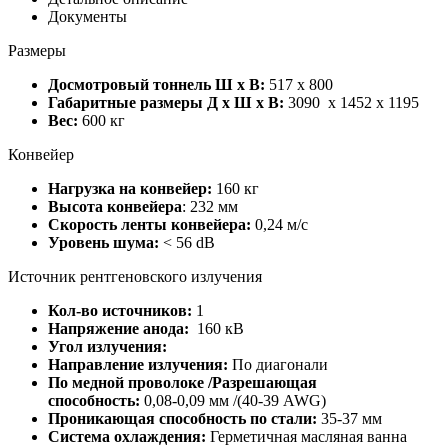
Документы
Размеры
Досмотровый тоннель Ш х В:
517 x 800
Габаритные размеры Д х Ш х В:
3090 x 1452 x 1195
Вес:
600 кг
Конвейер
Нагрузка на конвейер:
160 кг
Высота конвейера
: 232 мм
Скорость ленты конвейера:
0,24 м/с
Уровень шума:
< 56 dB
Источник рентгеновского излучения
Кол-во источников:
1
Напряжение анода:
160 кВ
Угол излучения:
Направление излучения:
По диагонали
По медной проволоке /Разрешающая
способность:
0,08-0,09 мм /(40-39 AWG)
Проникающая способность по стали:
35-37 мм
Система охлаждения:
Герметичная масляная ванна