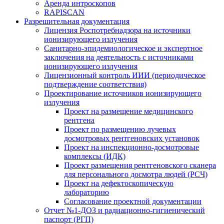
Аренда интроскопов
RAPISCAN
Разрешительная документация
Лицензия Роспотребнадзора на источники
ионизирующего излучения
Санитарно-эпидемиологическое и экспертное
заключения на деятельность с источниками
ионизирующего излучения
Лицензионный контроль ИИИ (периодическое
подтверждение соответствия)
Проектирование источников ионизирующего
излучения
Проект на размещение медицинского
рентгена
Проект по размещению лучевых
досмотровых рентгеновских установок
Проект на инспекционно-досмотровые
комплексы (ИДК)
Проект размещения рентгеновского сканера
для персонального досмотра людей (РСЧ)
Проект на дефектоскопическую
лабораторию
Согласование проектной документации
Отчет №1-ДОЗ и радиационно-гигиенический
паспорт (РГП)