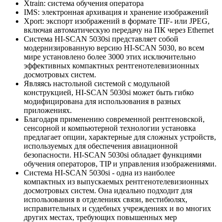
Xtrain: система обучения оператора
IMS: электронная архивация и хранение изображений
Xport: экспорт изображений в формате TIF- или JPEG,
включая автоматическую передачу на ПК через Ethernet
Система HI-SCAN 5030si представляет собой
модернизированную версию HI-SCAN 5030, во всем
мире установлено более 3000 этих исключительно
эффективных компактных рентгенотелевизионных
досмотровых систем.
Являясь настольной системой с модульной
конструкцией, HI-SCAN 5030si может быть гибко
модифицирована для использования в разных
приложениях.
Благодаря применению современной рентгеновской,
сенсорной и компьютерной технологии установка
предлагает опции, характерные для сложных устройств,
используемых для обеспечения авиационной
безопасности. HI-SCAN 5030si обладает функциями
обучения операторов, TIP и управления изображениями.
Система HI-SCAN 5030si - одна из наиболее
компактных из выпускаемых рентгенотелевизионных
досмотровых систем. Она идеально подходит для
использования в отделениях связи, вестибюлях,
исправительных и судебных учреждениях и во многих
других местах, требующих повышенных мер