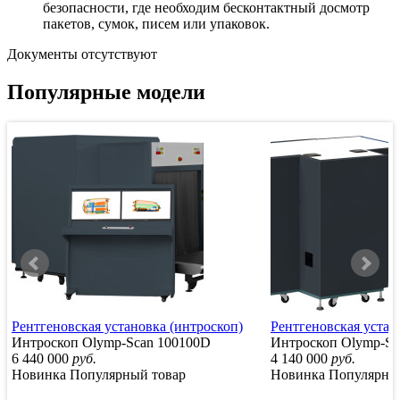
безопасности, где необходим бесконтактный досмотр
пакетов, сумок, писем или упаковок.
Документы отсутствуют
Популярные модели
Рентгеновская установка (интроскоп)
Рентгеновская устан
Интроскоп Olymp-Scan 100100D
Интроскоп Olymp-Sc
6 440 000
руб.
4 140 000
руб.
Новинка
Популярный товар
Новинка
Популярны