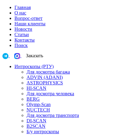
Главная
О нас
Вопрос-ответ
Наши клиенты
Новости
Статьи
Контакты
Поиск
Заказать
Интроскопы (РТУ)
Для досмотра багажа
ADVIN (ADANI)
ASTROPHYSICS
HI-SCAN
Для досмотра человека
BERG
Olymp-Scan
NUCTECH
Для досмотра транспорта
DI-SCAN
B2SCAN
Б/у интроскопы