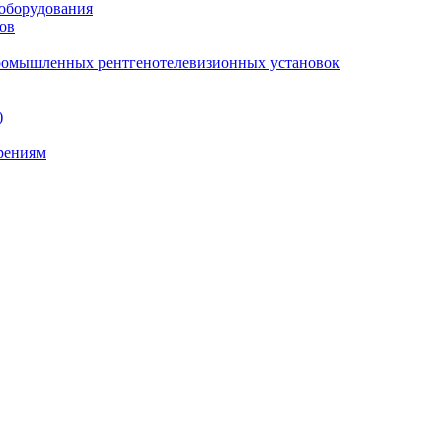
 оборудования
ов
промышленных рентгенотелевизионных установок
)
ерениям