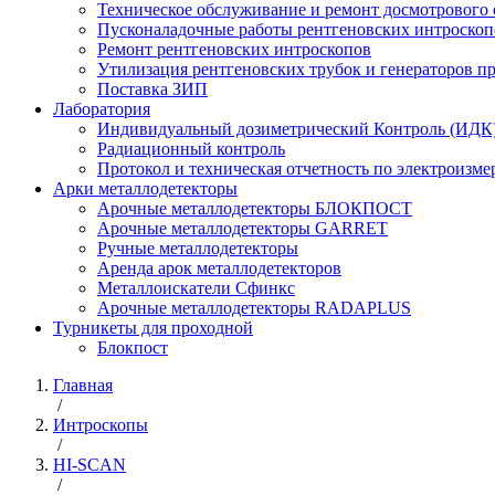
Техническое обслуживание и ремонт досмотрового
Пусконаладочные работы рентгеновских интроскоп
Ремонт рентгеновских интроскопов
Утилизация рентгеновских трубок и генераторов 
Поставка ЗИП
Лаборатория
Индивидуальный дозиметрический Контроль (ИДК
Радиационный контроль
Протокол и техническая отчетность по электроизм
Арки металлодетекторы
Арочные металлодетекторы БЛОКПОСТ
Арочные металлодетекторы GARRET
Ручные металлодетекторы
Аренда арок металлодетекторов
Металлоискатели Сфинкс
Арочные металлодетекторы RADAPLUS
Турникеты для проходной
Блокпост
Главная
/
Интроскопы
/
HI-SCAN
/