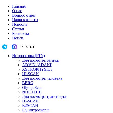
Главная
О нас
Вопрос-ответ
Наши клиенты
Новости
Статьи
Контакты
Поиск
Заказать
Интроскопы (РТУ)
Для досмотра багажа
ADVIN (ADANI)
ASTROPHYSICS
HI-SCAN
Для досмотра человека
BERG
Olymp-Scan
NUCTECH
Для досмотра транспорта
DI-SCAN
B2SCAN
Б/у интроскопы