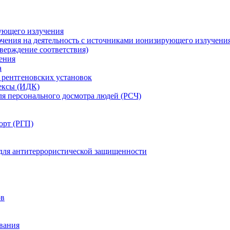
ующего излучения
чения на деятельность с источниками ионизирующего излучени
ерждение соответствия)
ения
а
рентгеновских установок
ексы (ИДК)
ля персонального досмотра людей (РСЧ)
орт (РГП)
 для антитеррористической защищенности
ов
вания