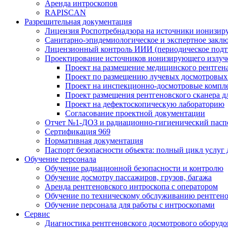
Аренда интроскопов
RAPISCAN
Разрешительная документация
Лицензия Роспотребнадзора на источники ионизир
Санитарно-эпидемиологическое и экспертное заклю
Лицензионный контроль ИИИ (периодическое подтв
Проектирование источников ионизирующего излуч
Проект на размещение медицинского рентген
Проект по размещению лучевых досмотровых 
Проект на инспекционно-досмотровые компл
Проект размещения рентгеновского сканера д
Проект на дефектоскопическую лабораторию
Согласование проектной документации
Отчет №1-ДОЗ и радиационно-гигиенический пасп
Сертификация 969
Нормативная документация
Паспорт безопасности объекта: полный цикл услуг
Обучение персонала
Обучение радиационной безопасности и контролю
Обучение досмотру пассажиров, грузов, багажа
Аренда рентгеновского интроскопа с оператором
Обучение по техническому обслуживанию рентген
Обучение персонала для работы с интроскопами
Сервис
Диагностика рентгеновского досмотрового оборудо