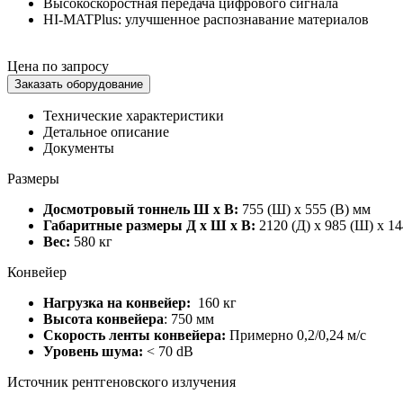
Высокоскоростная передача цифрового сигнала
HI-MAT
Plus
: улучшенное распознавание материалов
Цена по запросу
Заказать оборудование
Технические характеристики
Детальное описание
Документы
Размеры
Досмотровый тоннель Ш х В:
755 (Ш) x 555 (В) мм
Габаритные размеры Д х Ш х В:
2120 (Д) x 985 (Ш) x 1
Вес:
580 кг
Конвейер
Нагрузка на конвейер:
160 кг
Высота конвейера
: 750 мм
Скорость ленты конвейера:
Примерно 0,2/0,24 м/с
Уровень шума:
< 70 dB
Источник рентгеновского излучения