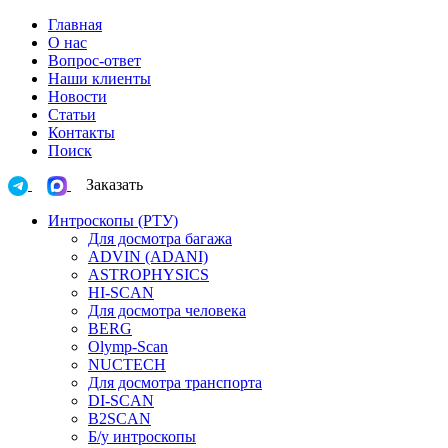
Главная
О нас
Вопрос-ответ
Наши клиенты
Новости
Статьи
Контакты
Поиск
Заказать
Интроскопы (РТУ)
Для досмотра багажа
ADVIN (ADANI)
ASTROPHYSICS
HI-SCAN
Для досмотра человека
BERG
Olymp-Scan
NUCTECH
Для досмотра транспорта
DI-SCAN
B2SCAN
Б/у интроскопы