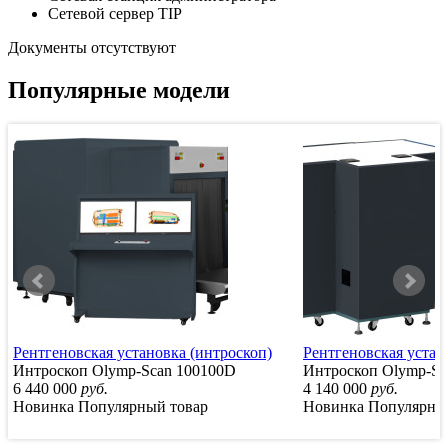
Сетевой сервер TIP
Документы отсутствуют
Популярные модели
Рентгеновская установка (интроскоп)
Рентгеновская устан
Интроскоп Olymp-Scan 100100D
Интроскоп Olymp-Sc
6 440 000
руб.
4 140 000
руб.
Новинка
Популярный товар
Новинка
Популярны