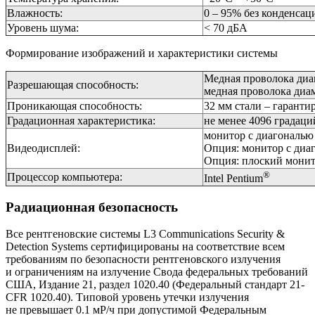
Влажность:
0 – 95% без конденсац
Уровень шума:
< 70 дБА
Формирование изображений и характеристики системы
Медная проволока диа
Разрешающая способность:
медная проволока диа
Проникающая способность:
32 мм стали – гаранти
Градационная характеристика:
не менее 4096 градаци
монитор с диагональю
Видеодисплей:
Опция: монитор с диа
Опция: плоский монит
®
Процессор компьютера:
Intel Pentium
Радиационная безопасность
Все рентгеновские системы L3 Communications Security &
Detection Systems сертифицированы на соответствие всем
требованиям по безопасности рентгеновского излучения
и ограничениям на излучение Свода федеральных требований
США, Издание 21, раздел 1020.40 (Федеральный стандарт 21-
CFR 1020.40). Типовой уровень утечки излучения
не превышает 0.1 мР/ч при допустимой Федеральным