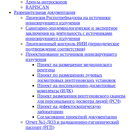
Аренда интроскопов
RAPISCAN
Разрешительная документация
Лицензия Роспотребнадзора на источники
ионизирующего излучения
Санитарно-эпидемиологическое и экспертное
заключения на деятельность с источниками
ионизирующего излучения
Лицензионный контроль ИИИ (периодическое
подтверждение соответствия)
Проектирование источников ионизирующего
излучения
Проект на размещение медицинского
рентгена
Проект по размещению лучевых
досмотровых рентгеновских установок
Проект на инспекционно-досмотровые
комплексы (ИДК)
Проект размещения рентгеновского сканера
для персонального досмотра людей (РСЧ)
Проект на дефектоскопическую
лабораторию
Согласование проектной документации
Отчет №1-ДОЗ и радиационно-гигиенический
паспорт (РГП)