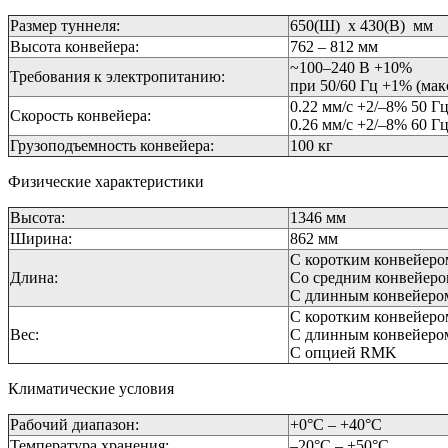
Размер туннеля:
650(Ш) х 430(В) мм
Высота конвейера:
762 – 812 мм
~100–240 В +10%
Требования к электропитанию:
при 50/60 Гц +1% (мак
0.22 мм/с +2/–8% 50 Гц
Скорость конвейера:
0.26 мм/с +2/–8% 60 Гц
Грузоподъемность конвейера:
100 кг
Физические характеристики
Высота:
1346 мм
Ширина:
862 мм
С коротким конвейеро
Длина:
Со средним конвейеро
С длинным конвейером
С коротким конвейером
Вес:
С длинным конвейером
С опцией RMK
Климатические условия
Рабочий диапазон:
+0°С – +40°С
Температура хранения:
–20°С – +50°С