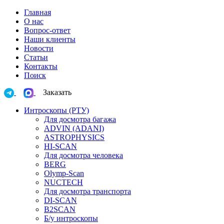
Главная
О нас
Вопрос-ответ
Наши клиенты
Новости
Статьи
Контакты
Поиск
Заказать
Интроскопы (РТУ)
Для досмотра багажа
ADVIN (ADANI)
ASTROPHYSICS
HI-SCAN
Для досмотра человека
BERG
Olymp-Scan
NUCTECH
Для досмотра транспорта
DI-SCAN
B2SCAN
Б/у интроскопы