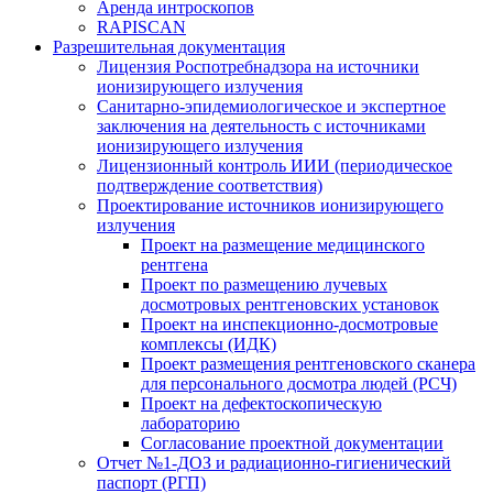
Аренда интроскопов
RAPISCAN
Разрешительная документация
Лицензия Роспотребнадзора на источники
ионизирующего излучения
Санитарно-эпидемиологическое и экспертное
заключения на деятельность с источниками
ионизирующего излучения
Лицензионный контроль ИИИ (периодическое
подтверждение соответствия)
Проектирование источников ионизирующего
излучения
Проект на размещение медицинского
рентгена
Проект по размещению лучевых
досмотровых рентгеновских установок
Проект на инспекционно-досмотровые
комплексы (ИДК)
Проект размещения рентгеновского сканера
для персонального досмотра людей (РСЧ)
Проект на дефектоскопическую
лабораторию
Согласование проектной документации
Отчет №1-ДОЗ и радиационно-гигиенический
паспорт (РГП)