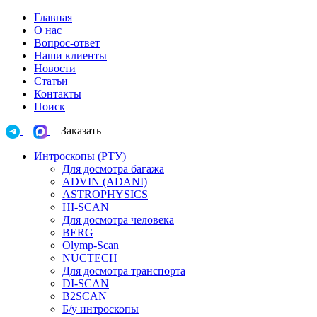
Главная
О нас
Вопрос-ответ
Наши клиенты
Новости
Статьи
Контакты
Поиск
Заказать
Интроскопы (РТУ)
Для досмотра багажа
ADVIN (ADANI)
ASTROPHYSICS
HI-SCAN
Для досмотра человека
BERG
Olymp-Scan
NUCTECH
Для досмотра транспорта
DI-SCAN
B2SCAN
Б/у интроскопы