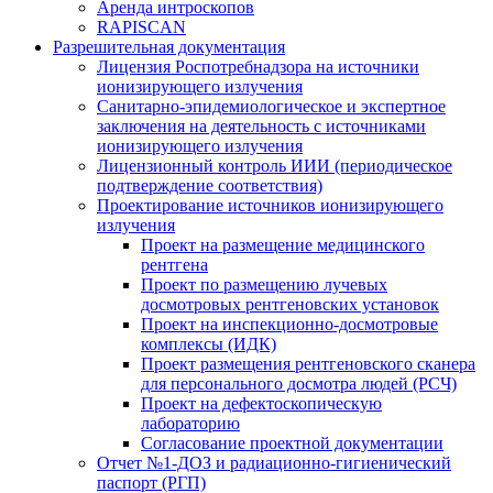
Аренда интроскопов
RAPISCAN
Разрешительная документация
Лицензия Роспотребнадзора на источники
ионизирующего излучения
Санитарно-эпидемиологическое и экспертное
заключения на деятельность с источниками
ионизирующего излучения
Лицензионный контроль ИИИ (периодическое
подтверждение соответствия)
Проектирование источников ионизирующего
излучения
Проект на размещение медицинского
рентгена
Проект по размещению лучевых
досмотровых рентгеновских установок
Проект на инспекционно-досмотровые
комплексы (ИДК)
Проект размещения рентгеновского сканера
для персонального досмотра людей (РСЧ)
Проект на дефектоскопическую
лабораторию
Согласование проектной документации
Отчет №1-ДОЗ и радиационно-гигиенический
паспорт (РГП)