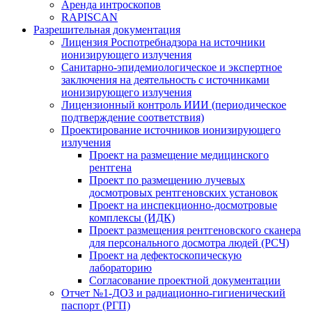
Аренда интроскопов
RAPISCAN
Разрешительная документация
Лицензия Роспотребнадзора на источники
ионизирующего излучения
Санитарно-эпидемиологическое и экспертное
заключения на деятельность с источниками
ионизирующего излучения
Лицензионный контроль ИИИ (периодическое
подтверждение соответствия)
Проектирование источников ионизирующего
излучения
Проект на размещение медицинского
рентгена
Проект по размещению лучевых
досмотровых рентгеновских установок
Проект на инспекционно-досмотровые
комплексы (ИДК)
Проект размещения рентгеновского сканера
для персонального досмотра людей (РСЧ)
Проект на дефектоскопическую
лабораторию
Согласование проектной документации
Отчет №1-ДОЗ и радиационно-гигиенический
паспорт (РГП)