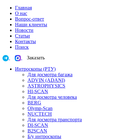
Главная
О нас
Вопрос-ответ
Наши клиенты
Новости
Статьи
Контакты
Поиск
Заказать
Интроскопы (РТУ)
Для досмотра багажа
ADVIN (ADANI)
ASTROPHYSICS
HI-SCAN
Для досмотра человека
BERG
Olymp-Scan
NUCTECH
Для досмотра транспорта
DI-SCAN
B2SCAN
Б/у интроскопы