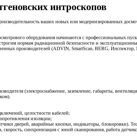
тгеновских интроскопов
производительность ваших новых или модернизированных досмо
досмотрового оборудования начинаются с профессиональных пу
ия строгим нормам радиационной безопасности и эксплуатацио
нных производителей (ADVIN, SmartScan, BERG, Инспектор, Nuct
зводителя (электроснабжение, заземление, габариты, вентиляци
ком).
дключений, целостности кабелей;
сопротивления изоляции;
атчики дверей, аварийные кнопки, индикаторы, блокировки). Те
, скорость, синхронизация с зоной сканирования, работа датчик