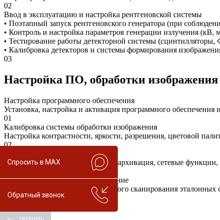
02
Ввод в эксплуатацию и настройка рентгеновской системы
• Поэтапный запуск рентгеновского генератора (при соблюдени
• Контроль и настройка параметров генерации излучения (кВ,
• Тестирование работы детекторной системы (сцинтилляторы
• Калибровка детекторов и системы формирования изображени
03
Настройка ПО, обработки изображения 
Настройка программного обеспечения
Установка, настройка и активация программного обеспечения и
01
Калибровка системы обработки изображения
Настройка контрастности, яркости, разрешения, цветовой пали
02
Тестирование функций ПО
Спросить в MAX
Тестирование всех функций ПО (архивация, сетевые функции, со
03
Комплексное тестовое сканирование
Проведение комплексного тестового сканирования эталонных об
Обратный звонок
изображения.
04
СВЕРНУТЬ