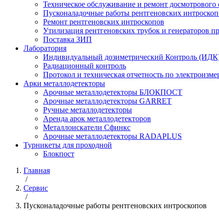
Техническое обслуживание и ремонт досмотрового
Пусконаладочные работы рентгеновских интроскоп
Ремонт рентгеновских интроскопов
Утилизация рентгеновских трубок и генераторов 
Поставка ЗИП
Лаборатория
Индивидуальный дозиметрический Контроль (ИДК
Радиационный контроль
Протокол и техническая отчетность по электроизм
Арки металлодетекторы
Арочные металлодетекторы БЛОКПОСТ
Арочные металлодетекторы GARRET
Ручные металлодетекторы
Аренда арок металлодетекторов
Металлоискатели Сфинкс
Арочные металлодетекторы RADAPLUS
Турникеты для проходной
Блокпост
Главная
/
Сервис
/
Пусконаладочные работы рентгеновских интроскопов