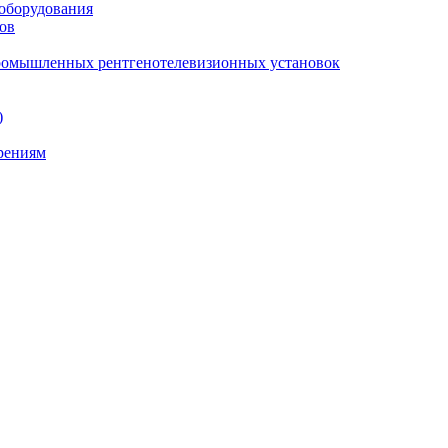
 оборудования
ов
промышленных рентгенотелевизионных установок
)
ерениям