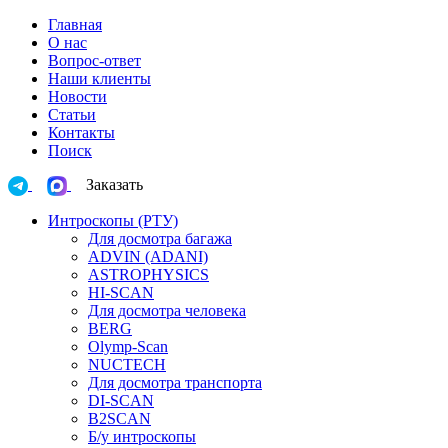
Главная
О нас
Вопрос-ответ
Наши клиенты
Новости
Статьи
Контакты
Поиск
Заказать
Интроскопы (РТУ)
Для досмотра багажа
ADVIN (ADANI)
ASTROPHYSICS
HI-SCAN
Для досмотра человека
BERG
Olymp-Scan
NUCTECH
Для досмотра транспорта
DI-SCAN
B2SCAN
Б/у интроскопы