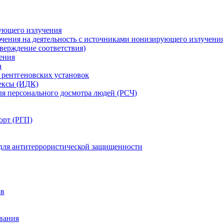
ующего излучения
чения на деятельность с источниками ионизирующего излучени
ерждение соответствия)
ения
а
рентгеновских установок
ексы (ИДК)
ля персонального досмотра людей (РСЧ)
орт (РГП)
 для антитеррористической защищенности
ов
вания