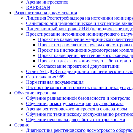
Аренда интроскопов
RAPISCAN
Разрешительная документация
Лицензия Роспотребнадзора на источники ионизир
Санитарно-эпидемиологическое и экспертное заклю
Лицензионный контроль ИИИ (периодическое подтв
Проектирование источников ионизирующего излуч
Проект на размещение медицинского рентген
Проект по размещению лучевых досмотровых 
Проект на инспекционно-досмотровые компл
Проект размещения рентгеновского сканера д
Проект на дефектоскопическую лабораторию
Согласование проектной документации
Отчет №1-ДОЗ и радиационно-гигиенический пасп
Сертификация 969
Нормативная документация
Паспорт безопасности объекта: полный цикл услуг
Обучение персонала
Обучение радиационной безопасности и контролю
Обучение досмотру пассажиров, грузов, багажа
Аренда рентгеновского интроскопа с оператором
Обучение по техническому обслуживанию рентген
Обучение персонала для работы с интроскопами
Сервис
Диагностика рентгеновского досмотрового оборудо