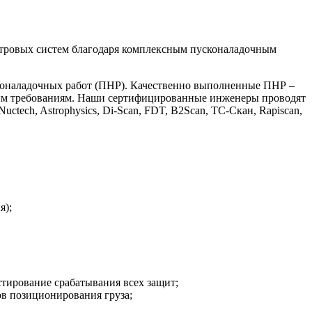
тровых систем благодаря комплексным пусконаладочным
сконаладочных работ (ПНР). Качественно выполненные ПНР –
нным требованиям. Наши сертифицированные инженеры проводят
ech, Astrophysics, Di-Scan, FDT, B2Scan, TC-Скан, Rapiscan,
я);
стирование срабатывания всех защит;
ов позиционирования груза;