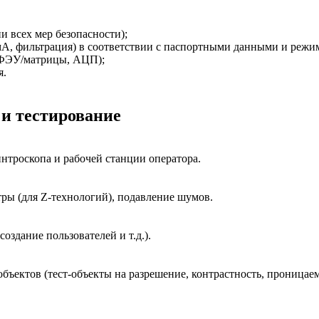
и всех мер безопасности);
 мА, фильтрация) в соответствии с паспортными данными и режи
, ФЭУ/матрицы, АЦП);
я.
и тестирование
нтроскопа и рабочей станции оператора.
тры (для Z-технологий), подавление шумов.
здание пользователей и т.д.).
ъектов (тест-объекты на разрешение, контрастность, проницаемо