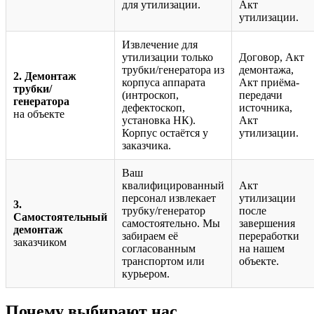
для утилизации.
Акт
утилизации.
Извлечение для
утилизации только
Договор, Акт
трубки/генератора из
демонтажа,
2. Демонтаж
корпуса аппарата
Акт приёма-
трубки/
(интроскоп,
передачи
генератора
дефектоскоп,
источника,
на объекте
установка НК).
Акт
Корпус остаётся у
утилизации.
заказчика.
Ваш
квалифицированный
Акт
персонал извлекает
утилизации
3.
трубку/генератор
после
Самостоятельный
самостоятельно. Мы
завершения
демонтаж
забираем её
переработки
заказчиком
согласованным
на нашем
транспортом или
объекте.
курьером.
Почему выбирают нас