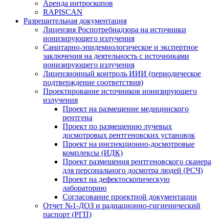
Аренда интроскопов
RAPISCAN
Разрешительная документация
Лицензия Роспотребнадзора на источники
ионизирующего излучения
Санитарно-эпидемиологическое и экспертное
заключения на деятельность с источниками
ионизирующего излучения
Лицензионный контроль ИИИ (периодическое
подтверждение соответствия)
Проектирование источников ионизирующего
излучения
Проект на размещение медицинского
рентгена
Проект по размещению лучевых
досмотровых рентгеновских установок
Проект на инспекционно-досмотровые
комплексы (ИДК)
Проект размещения рентгеновского сканера
для персонального досмотра людей (РСЧ)
Проект на дефектоскопическую
лабораторию
Согласование проектной документации
Отчет №1-ДОЗ и радиационно-гигиенический
паспорт (РГП)