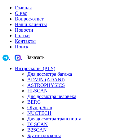
Главная
О нас
Вопрос-ответ
Наши клиенты
Новости
Статьи
Контакты
Поиск
Заказать
Интроскопы (РТУ)
Для досмотра багажа
ADVIN (ADANI)
ASTROPHYSICS
HI-SCAN
Для досмотра человека
BERG
Olymp-Scan
NUCTECH
Для досмотра транспорта
DI-SCAN
B2SCAN
Б/у интроскопы