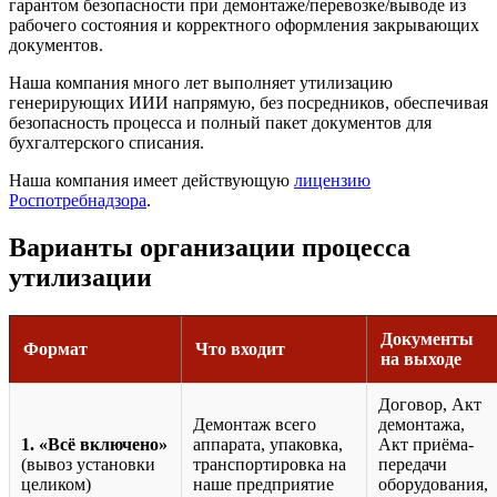
гарантом безопасности при демонтаже/перевозке/выводе из
рабочего состояния и корректного оформления закрывающих
документов.
Наша компания много лет выполняет утилизацию
генерирующих ИИИ напрямую, без посредников, обеспечивая
безопасность процесса и полный пакет документов для
бухгалтерского списания.
Наша компания имеет действующую
лицензию
Роспотребнадзора
.
Варианты организации процесса
утилизации
Документы
Формат
Что входит
на выходе
Договор, Акт
Демонтаж всего
демонтажа,
1. «Всё включено»
аппарата, упаковка,
Акт приёма-
(вывоз установки
транспортировка на
передачи
целиком)
наше предприятие
оборудования,