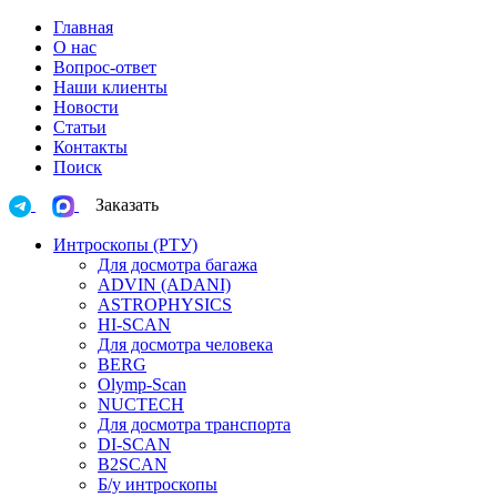
Главная
О нас
Вопрос-ответ
Наши клиенты
Новости
Статьи
Контакты
Поиск
Заказать
Интроскопы (РТУ)
Для досмотра багажа
ADVIN (ADANI)
ASTROPHYSICS
HI-SCAN
Для досмотра человека
BERG
Olymp-Scan
NUCTECH
Для досмотра транспорта
DI-SCAN
B2SCAN
Б/у интроскопы