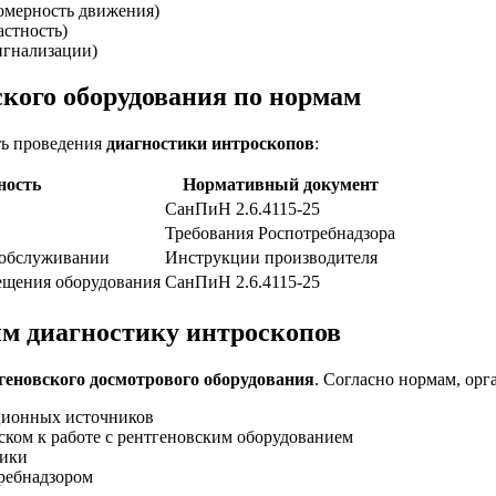
номерность движения)
астность)
игнализации)
кого оборудования по нормам
ть проведения
диагностики интроскопов
:
ность
Нормативный документ
СанПиН
2.6.4115-25
Требования Роспотребнадзора
 обслуживании
Инструкции производителя
ещения оборудования
СанПиН
2.6.4115-25
им диагностику интроскопов
геновского досмотрового оборудования
. Согласно нормам, орг
ационных источников
ком к работе с рентгеновским оборудованием
тики
ребнадзором