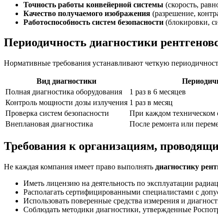
Точность работы конвейерной системы
(скорость, рав
Качество получаемого изображения
(разрешение, контр
Работоспособность систем безопасности
(блокировки, с
Периодичность диагностики рентгеновс
Нормативные требования устанавливают четкую периодичнос
Вид диагностики
Периодич
Полная диагностика оборудования
1 раз в 6 месяцев
Контроль мощности дозы излучения
1 раз в месяц
Проверка систем безопасности
При каждом техническом
Внеплановая диагностика
После ремонта или перем
Требования к организациям, проводящ
Не каждая компания имеет право выполнять
диагностику рент
Иметь лицензию на деятельность по эксплуатации ради
Располагать сертифицированными специалистами с допус
Использовать поверенные средства измерения и диагнос
Соблюдать методики диагностики, утвержденные Роспот