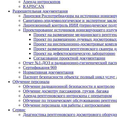
Аренда интроскопов
RAPISCAN
Разрешительная документация
Лицензия Роспотребнадзора на источники ионизир
Санитарно-эпидемиологическое и экспертное заклю
Лицензионный контроль ИИИ (периодическое подтв
Проектирование источников ионизирующего излуч
Проект на размещение медицинского рентген
Проект по размещению лучевых досмотровых 
Проект на инспекционно-досмотровые компл
Проект размещения рентгеновского сканера д
Проект на дефектоскопическую лабораторию
Согласование проектной документации
Отчет №1-ДОЗ и радиационно-гигиенический пасп
Сертификация 969
Нормативная документация
Паспорт безопасности объекта: полный цикл услуг
Обучение персонала
Обучение радиационной безопасности и контролю
Обучение досмотру пассажиров, грузов, багажа
Аренда рентгеновского интроскопа с оператором
Обучение по техническому обслуживанию рентген
Обучение персонала для работы с интроскопами
Сервис
Диагностика рентгеновского досмотрового оборудо