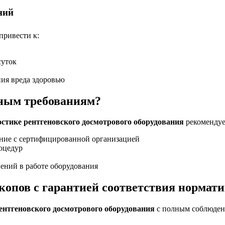
ний
привести к:
суток
ния вреда здоровью
вным требованиям?
остике рентгеновского досмотрового оборудования
рекомендуе
ание с сертифицированной организацией
роцедур
ений в работе оборудования
опов с гарантией соответствия нормат
ентгеновского досмотрового оборудования
с полным соблюден