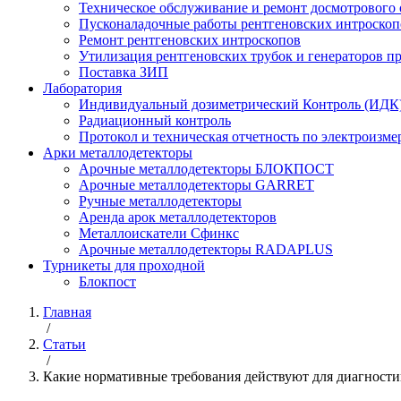
Техническое обслуживание и ремонт досмотрового
Пусконаладочные работы рентгеновских интроскоп
Ремонт рентгеновских интроскопов
Утилизация рентгеновских трубок и генераторов 
Поставка ЗИП
Лаборатория
Индивидуальный дозиметрический Контроль (ИДК
Радиационный контроль
Протокол и техническая отчетность по электроизм
Арки металлодетекторы
Арочные металлодетекторы БЛОКПОСТ
Арочные металлодетекторы GARRET
Ручные металлодетекторы
Аренда арок металлодетекторов
Металлоискатели Сфинкс
Арочные металлодетекторы RADAPLUS
Турникеты для проходной
Блокпост
Главная
/
Статьи
/
Какие нормативные требования действуют для диагности