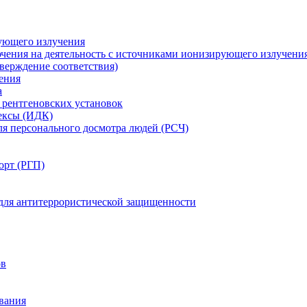
ующего излучения
чения на деятельность с источниками ионизирующего излучени
ерждение соответствия)
ения
а
рентгеновских установок
ексы (ИДК)
ля персонального досмотра людей (РСЧ)
орт (РГП)
 для антитеррористической защищенности
ов
вания