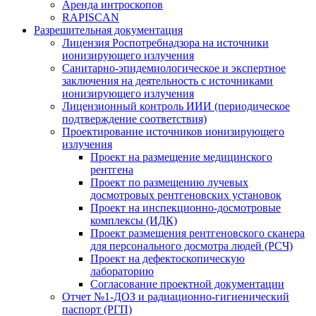
Аренда интроскопов
RAPISCAN
Разрешительная документация
Лицензия Роспотребнадзора на источники
ионизирующего излучения
Санитарно-эпидемиологическое и экспертное
заключения на деятельность с источниками
ионизирующего излучения
Лицензионный контроль ИИИ (периодическое
подтверждение соответствия)
Проектирование источников ионизирующего
излучения
Проект на размещение медицинского
рентгена
Проект по размещению лучевых
досмотровых рентгеновских установок
Проект на инспекционно-досмотровые
комплексы (ИДК)
Проект размещения рентгеновского сканера
для персонального досмотра людей (РСЧ)
Проект на дефектоскопическую
лабораторию
Согласование проектной документации
Отчет №1-ДОЗ и радиационно-гигиенический
паспорт (РГП)