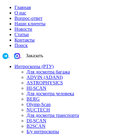
Главная
О нас
Вопрос-ответ
Наши клиенты
Новости
Статьи
Контакты
Поиск
Заказать
Интроскопы (РТУ)
Для досмотра багажа
ADVIN (ADANI)
ASTROPHYSICS
HI-SCAN
Для досмотра человека
BERG
Olymp-Scan
NUCTECH
Для досмотра транспорта
DI-SCAN
B2SCAN
Б/у интроскопы