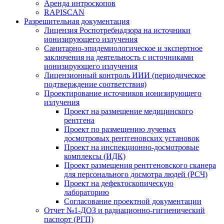
Аренда интроскопов
RAPISCAN
Разрешительная документация
Лицензия Роспотребнадзора на источники
ионизирующего излучения
Санитарно-эпидемиологическое и экспертное
заключения на деятельность с источниками
ионизирующего излучения
Лицензионный контроль ИИИ (периодическое
подтверждение соответствия)
Проектирование источников ионизирующего
излучения
Проект на размещение медицинского
рентгена
Проект по размещению лучевых
досмотровых рентгеновских установок
Проект на инспекционно-досмотровые
комплексы (ИДК)
Проект размещения рентгеновского сканера
для персонального досмотра людей (РСЧ)
Проект на дефектоскопическую
лабораторию
Согласование проектной документации
Отчет №1-ДОЗ и радиационно-гигиенический
паспорт (РГП)