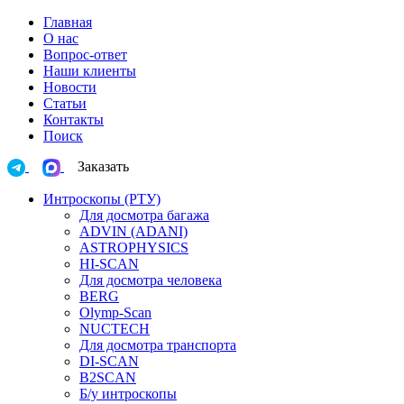
Главная
О нас
Вопрос-ответ
Наши клиенты
Новости
Статьи
Контакты
Поиск
Заказать
Интроскопы (РТУ)
Для досмотра багажа
ADVIN (ADANI)
ASTROPHYSICS
HI-SCAN
Для досмотра человека
BERG
Olymp-Scan
NUCTECH
Для досмотра транспорта
DI-SCAN
B2SCAN
Б/у интроскопы