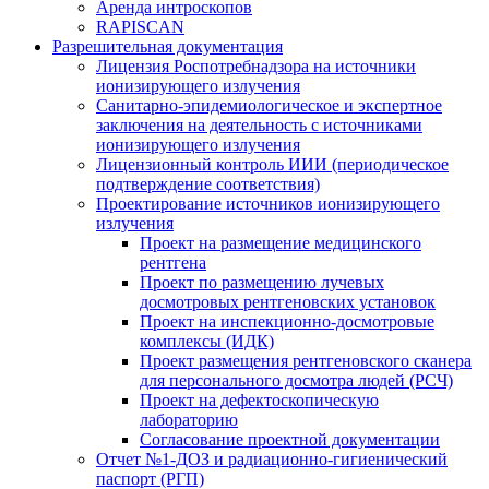
Аренда интроскопов
RAPISCAN
Разрешительная документация
Лицензия Роспотребнадзора на источники
ионизирующего излучения
Санитарно-эпидемиологическое и экспертное
заключения на деятельность с источниками
ионизирующего излучения
Лицензионный контроль ИИИ (периодическое
подтверждение соответствия)
Проектирование источников ионизирующего
излучения
Проект на размещение медицинского
рентгена
Проект по размещению лучевых
досмотровых рентгеновских установок
Проект на инспекционно-досмотровые
комплексы (ИДК)
Проект размещения рентгеновского сканера
для персонального досмотра людей (РСЧ)
Проект на дефектоскопическую
лабораторию
Согласование проектной документации
Отчет №1-ДОЗ и радиационно-гигиенический
паспорт (РГП)