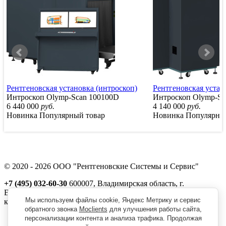
Рентгеновская установка (интроскоп)
Рентгеновская устан
Интроскоп Olymp-Scan 100100D
Интроскоп Olymp-Sc
6 440 000
руб.
4 140 000
руб.
Новинка
Популярный товар
Новинка
Популярны
© 2020 - 2026 ООО "Рентгеновские Системы и Сервис"
+7 (495) 032-60-30
600007, Владимирская область, г.
Владимир, ул. Северная, д. 1м,
Мы используем файлы cookie, Яндекс Метрику и сервис
корп. 11, пом. 41
обратного звонка
Moclients
для улучшения работы сайта,
Реквизиты
персонализации контента и анализа трафика. Продолжая
Политика обработки персональных данных