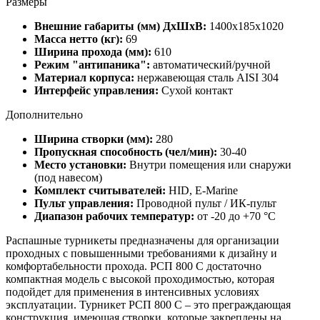
Размеры
Внешние габариты (мм) ДхШхВ:
1400х185х1020
Масса нетто (кг):
69
Ширина прохода (мм):
610
Режим "антипаника":
автоматический/ручной
Материал корпуса:
нержавеющая сталь AISI 304
Интерфейс управления:
Сухой контакт
Дополнительно
Ширина створки (мм):
280
Пропускная способность (чел/мин):
30-40
Место установки:
Внутри помещения или снаружи
(под навесом)
Комплект считывателей:
HID, E-Marine
Пульт управления:
Проводной пульт / ИК-пульт
Диапазон рабочих температур:
от -20 до +70 °C
Распашные турникеты предназначены для организации
проходных с повышенными требованиями к дизайну и
комфортабельности прохода. РСП 800 С достаточно
компактная модель с высокой проходимостью, которая
подойдет для применения в интенсивных условиях
эксплуатации. Турникет РСП 800 С – это преграждающая
конструкция, имеющая створки, которые закреплены на