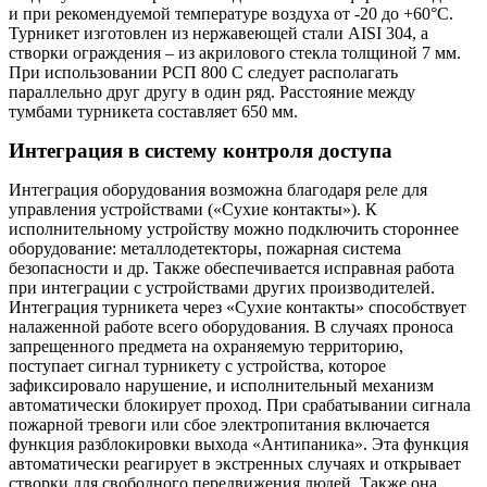
и при рекомендуемой температуре воздуха от -20 до +60°С.
Турникет изготовлен из нержавеющей стали AISI 304, а
створки ограждения – из акрилового стекла толщиной 7 мм.
При использовании РСП 800 С следует располагать
параллельно друг другу в один ряд. Расстояние между
тумбами турникета составляет 650 мм.
Интеграция в систему контроля доступа
Интеграция оборудования возможна благодаря реле для
управления устройствами («Сухие контакты»). К
исполнительному устройству можно подключить стороннее
оборудование: металлодетекторы, пожарная система
безопасности и др. Также обеспечивается исправная работа
при интеграции с устройствами других производителей.
Интеграция турникета через «Сухие контакты» способствует
налаженной работе всего оборудования. В случаях проноса
запрещенного предмета на охраняемую территорию,
поступает сигнал турникету с устройства, которое
зафиксировало нарушение, и исполнительный механизм
автоматически блокирует проход. При срабатывании сигнала
пожарной тревоги или сбое электропитания включается
функция разблокировки выхода «Антипаника». Эта функция
автоматически реагирует в экстренных случаях и открывает
створки для свободного передвижения людей. Также она