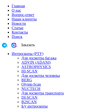
Главная
О нас
Вопрос-ответ
Наши клиенты
Новости
Статьи
Контакты
Поиск
Заказать
Интроскопы (РТУ)
Для досмотра багажа
ADVIN (ADANI)
ASTROPHYSICS
HI-SCAN
Для досмотра человека
BERG
Olymp-Scan
NUCTECH
Для досмотра транспорта
DI-SCAN
B2SCAN
Б/у интроскопы