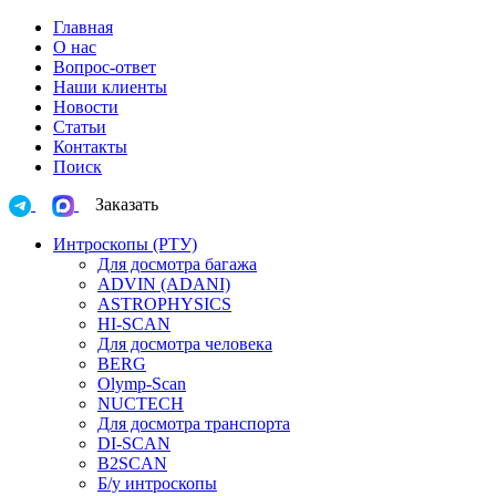
Главная
О нас
Вопрос-ответ
Наши клиенты
Новости
Статьи
Контакты
Поиск
Заказать
Интроскопы (РТУ)
Для досмотра багажа
ADVIN (ADANI)
ASTROPHYSICS
HI-SCAN
Для досмотра человека
BERG
Olymp-Scan
NUCTECH
Для досмотра транспорта
DI-SCAN
B2SCAN
Б/у интроскопы