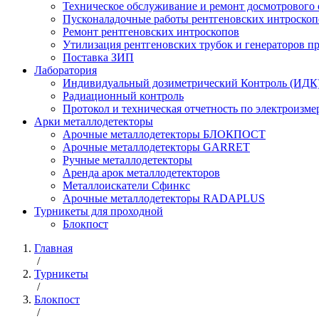
Техническое обслуживание и ремонт досмотрового
Пусконаладочные работы рентгеновских интроскоп
Ремонт рентгеновских интроскопов
Утилизация рентгеновских трубок и генераторов 
Поставка ЗИП
Лаборатория
Индивидуальный дозиметрический Контроль (ИДК
Радиационный контроль
Протокол и техническая отчетность по электроизм
Арки металлодетекторы
Арочные металлодетекторы БЛОКПОСТ
Арочные металлодетекторы GARRET
Ручные металлодетекторы
Аренда арок металлодетекторов
Металлоискатели Сфинкс
Арочные металлодетекторы RADAPLUS
Турникеты для проходной
Блокпост
Главная
/
Турникеты
/
Блокпост
/