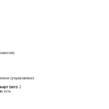
навесом)
нное (управляемое)
карт (шт):
2
в:
есть