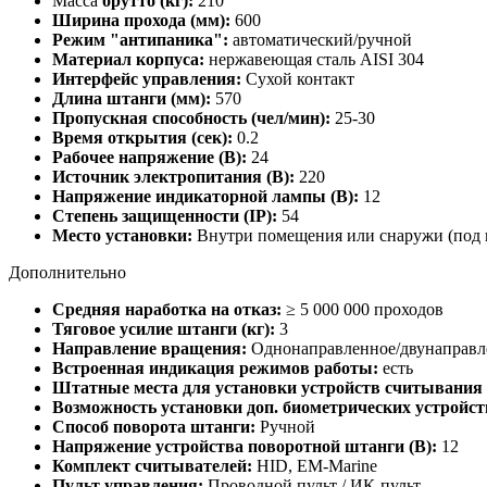
Масса
брутто (кг):
210
Ширина прохода (мм):
600
Режим "антипаника":
автоматический/ручной
Материал корпуса:
нержавеющая сталь AISI 304
Интерфейс управления:
Сухой контакт
Длина штанги (мм):
570
Пропускная способность (чел/мин):
25-30
Время открытия (сек):
0.2
Рабочее напряжение (В):
24
Источник электропитания (В):
220
Напряжение индикаторной лампы (В):
12
Степень защищенности (IP):
54
Место установки:
Внутри помещения или снаружи (под 
Дополнительно
Средняя наработка на отказ:
≥ 5 000 000 проходов
Тяговое усилие штанги (кг):
3
Направление вращения:
Однонаправленное/двунаправле
Встроенная индикация режимов работы:
есть
Штатные места для установки устройств считывания 
Возможность установки доп. биометрических устройст
Способ поворота штанги:
Ручной
Напряжение устройства поворотной штанги (В):
12
Комплект считывателей:
HID, EМ-Marine
Пульт управления:
Проводной пульт / ИК-пульт