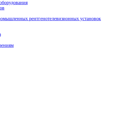
 оборудования
ов
промышленных рентгенотелевизионных установок
)
ерениям