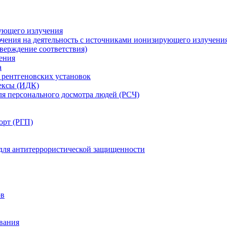
ующего излучения
чения на деятельность с источниками ионизирующего излучени
ерждение соответствия)
ения
а
рентгеновских установок
ексы (ИДК)
ля персонального досмотра людей (РСЧ)
орт (РГП)
 для антитеррористической защищенности
ов
вания