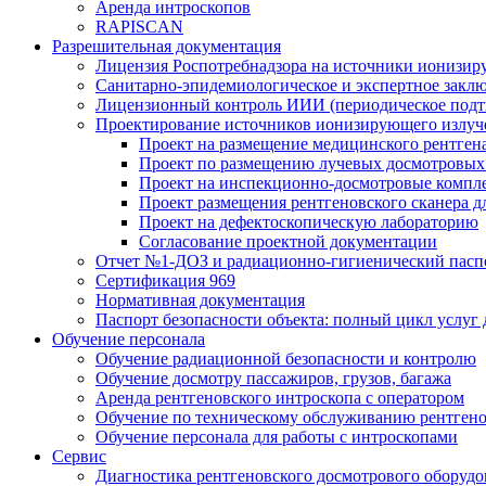
Аренда интроскопов
RAPISCAN
Разрешительная документация
Лицензия Роспотребнадзора на источники ионизир
Санитарно-эпидемиологическое и экспертное заклю
Лицензионный контроль ИИИ (периодическое подтв
Проектирование источников ионизирующего излуч
Проект на размещение медицинского рентген
Проект по размещению лучевых досмотровых 
Проект на инспекционно-досмотровые компл
Проект размещения рентгеновского сканера д
Проект на дефектоскопическую лабораторию
Согласование проектной документации
Отчет №1-ДОЗ и радиационно-гигиенический пасп
Сертификация 969
Нормативная документация
Паспорт безопасности объекта: полный цикл услуг
Обучение персонала
Обучение радиационной безопасности и контролю
Обучение досмотру пассажиров, грузов, багажа
Аренда рентгеновского интроскопа с оператором
Обучение по техническому обслуживанию рентген
Обучение персонала для работы с интроскопами
Сервис
Диагностика рентгеновского досмотрового оборудо