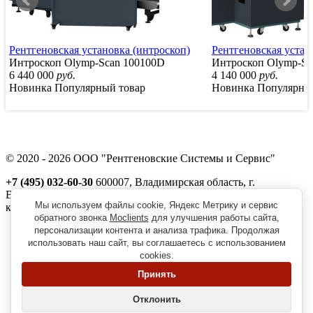
Рентгеновская установка (интроскоп)
Рентгеновская устан
Интроскоп Olymp-Scan 100100D
Интроскоп Olymp-Sc
6 440 000
руб.
4 140 000
руб.
Новинка
Популярный товар
Новинка
Популярны
© 2020 - 2026 ООО "Рентгеновские Системы и Сервис"
+7 (495) 032-60-30
600007, Владимирская область, г.
Владимир, ул. Северная, д. 1м,
Мы используем файлы cookie, Яндекс Метрику и сервис
корп. 11, пом. 41
обратного звонка
Moclients
для улучшения работы сайта,
Реквизиты
персонализации контента и анализа трафика. Продолжая
Политика обработки персональных данных
использовать наш сайт, вы соглашаетесь с использованием
Пользовательское соглашение
cookies.
Согласие на получение рекламно-информационной рассылки
Принять
Главная
О нас
Отклонить
Вопрос-ответ