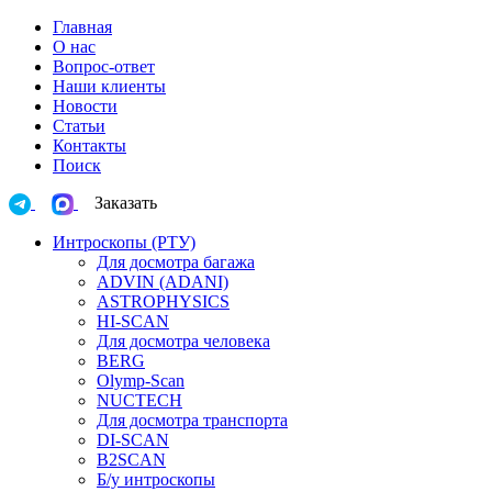
Главная
О нас
Вопрос-ответ
Наши клиенты
Новости
Статьи
Контакты
Поиск
Заказать
Интроскопы (РТУ)
Для досмотра багажа
ADVIN (ADANI)
ASTROPHYSICS
HI-SCAN
Для досмотра человека
BERG
Olymp-Scan
NUCTECH
Для досмотра транспорта
DI-SCAN
B2SCAN
Б/у интроскопы