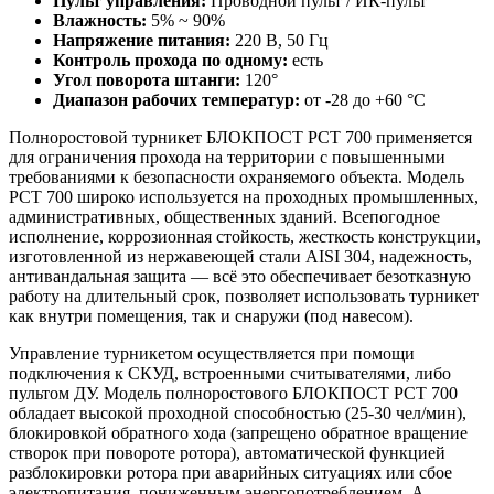
Пульт управления:
Проводной пульт / ИК-пульт
Влажность:
5% ~ 90%
Напряжение питания:
220 В, 50 Гц
Контроль прохода по одному:
есть
Угол поворота штанги:
120°
Диапазон рабочих температур:
от -28 до +60 °C
Полноростовой турникет БЛОКПОСТ РСТ 700 применяется
для ограничения прохода на территории с повышенными
требованиями к безопасности охраняемого объекта. Модель
РСТ 700 широко используется на проходных промышленных,
административных, общественных зданий. Всепогодное
исполнение, коррозионная стойкость, жесткость конструкции,
изготовленной из нержавеющей стали AISI 304, надежность,
антивандальная защита — всё это обеспечивает безотказную
работу на длительный срок, позволяет использовать турникет
как внутри помещения, так и снаружи (под навесом).
Управление турникетом осуществляется при помощи
подключения к СКУД, встроенными считывателями, либо
пультом ДУ. Модель полноростового БЛОКПОСТ РСТ 700
обладает высокой проходной способностью (25-30 чел/мин),
блокировкой обратного хода (запрещено обратное вращение
створок при повороте ротора), автоматической функцией
разблокировки ротора при аварийных ситуациях или сбое
электропитания, пониженным энергопотреблением. А