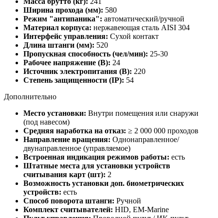
Масса брутто (кг):
241
Ширина прохода (мм):
580
Режим "антипаника":
автоматический/ручной
Материал корпуса:
нержавеющая сталь AISI 304
Интерфейс управления:
Сухой контакт
Длина штанги (мм):
520
Пропускная способность (чел/мин):
25-30
Рабочее напряжение (В):
24
Источник электропитания (В):
220
Степень защищенности (IP):
54
Дополнительно
Место установки:
Внутри помещения или снаружи
(под навесом)
Средняя наработка на отказ:
≥ 2 000 000 проходов
Направление вращения:
Однонаправленное/
двунаправленное (управляемое)
Встроенная индикация режимов работы:
есть
Штатные места для установки устройств
считывания карт (шт):
2
Возможность установки доп. биометрических
устройств:
есть
Способ поворота штанги:
Ручной
Комплект считывателей:
HID, EМ-Marine