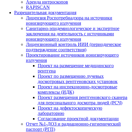
Аренда интроскопов
RAPISCAN
Разрешительная документация
Лицензия Роспотребнадзора на источники
ионизирующего излучения
Санитарно-эпидемиологическое и экспертное
заключения на деятельность с источниками
ионизирующего излучения
Лицензионный контроль ИИИ (периодическое
подтверждение соответствия)
Проектирование источников ионизирующего
излучения
Проект на размещение медицинского
рентгена
Проект по размещению лучевых
досмотровых рентгеновских установок
Проект на инспекционно-досмотровые
комплексы (ИДК)
Проект размещения рентгеновского сканера
для персонального досмотра людей (РСЧ)
Проект на дефектоскопическую
лабораторию
Согласование проектной документации
Отчет №1-ДОЗ и радиационно-гигиенический
паспорт (РГП)