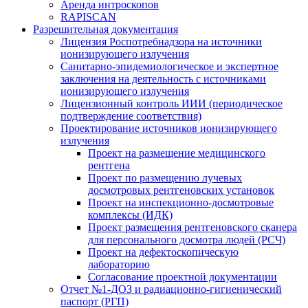
Аренда интроскопов
RAPISCAN
Разрешительная документация
Лицензия Роспотребнадзора на источники
ионизирующего излучения
Санитарно-эпидемиологическое и экспертное
заключения на деятельность с источниками
ионизирующего излучения
Лицензионный контроль ИИИ (периодическое
подтверждение соответствия)
Проектирование источников ионизирующего
излучения
Проект на размещение медицинского
рентгена
Проект по размещению лучевых
досмотровых рентгеновских установок
Проект на инспекционно-досмотровые
комплексы (ИДК)
Проект размещения рентгеновского сканера
для персонального досмотра людей (РСЧ)
Проект на дефектоскопическую
лабораторию
Согласование проектной документации
Отчет №1-ДОЗ и радиационно-гигиенический
паспорт (РГП)