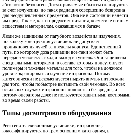
абсолютно безопасен. Досматриваемые объекты сканируются
за счет излучения, но такая радиация совершенно безвредна
для неодушевленных предметов. Она не в состоянии нанести
им вред. Так же, как и продуктам питания, косметике и иным
веществам и материалам, оказавшимся в багаже.
Люди же защищены от пагубного воздействия излучения,
поскольку конструкция установок не допускает
проникновения лучей за пределы корпуса. Единственный
путь, по которому доза радиации все-таки может быть
передана человеку - вход и выход в туннель. Они защищены
специальными шторками, в составе которых присутствуют
полимеры и тяжелые металлы для того, чтобы на должном
уровне экранировать
излучение интроскопа
. Потому
категорически не рекомендуется нырять внутрь интроскопа
для того, чтобы побыстрее вытащить свой чемодан. Во всех
остальных случаях интроскопы полностью безвредны, а
потому операторы даже не пользуются защитными костюмами
во время своей работы.
Типы досмотрового оборудования
Рентгенотелевизионные установки, интроскопы,
классифицируются по трем основным категориям, в