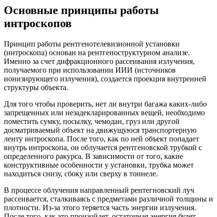
Основные принципы работы
интроскопов
Принцип работы рентгенотелевизионной установки
(интроскопа) основан на рентгеноструктурном анализе.
Именно за счет дифракционного рассеивания излучения,
получаемого при использовании ИИИ (источников
ионизирующего излучения), создается проекция внутренней
структуры объекта.
Для того чтобы проверить, нет ли внутри багажа каких-либо
запрещенных или незадекларированных вещей, необходимо
поместить сумку, посылку, чемодан, груз или другой
досматриваемый объект на движущуюся транспортерную
ленту интроскопа
. После того, как по ней объект попадает
внутрь интроскопа, он облучается рентгеновской трубкой с
определенного ракурса. В зависимости от того, какие
конструктивные особенности у установки, трубка может
находиться снизу, сбоку или сверху в тоннеле.
В процессе облучения направленный рентегновский луч
рассеивается, сталкиваясь с предметами различной толщины и
плотности. Из-за этого теряется часть энергии излучения.
После того, как это произойдет, остаточная энергия будет