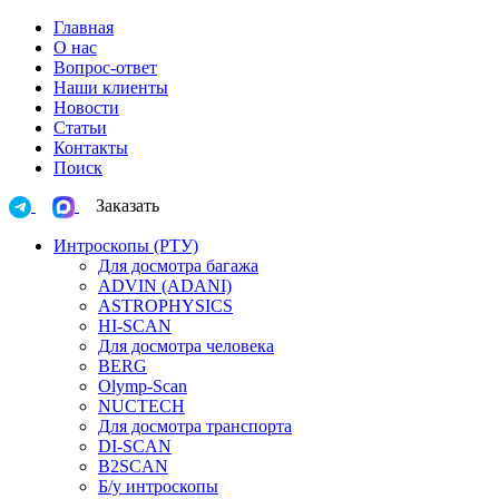
Главная
О нас
Вопрос-ответ
Наши клиенты
Новости
Статьи
Контакты
Поиск
Заказать
Интроскопы (РТУ)
Для досмотра багажа
ADVIN (ADANI)
ASTROPHYSICS
HI-SCAN
Для досмотра человека
BERG
Olymp-Scan
NUCTECH
Для досмотра транспорта
DI-SCAN
B2SCAN
Б/у интроскопы