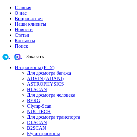
Главная
О нас
Вопрос-ответ
Наши клиенты
Новости
Статьи
Контакты
Поиск
Заказать
Интроскопы (РТУ)
Для досмотра багажа
ADVIN (ADANI)
ASTROPHYSICS
HI-SCAN
Для досмотра человека
BERG
Olymp-Scan
NUCTECH
Для досмотра транспорта
DI-SCAN
B2SCAN
Б/у интроскопы