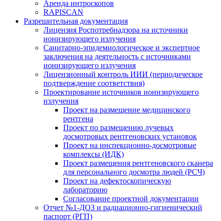
Аренда интроскопов
RAPISCAN
Разрешительная документация
Лицензия Роспотребнадзора на источники
ионизирующего излучения
Санитарно-эпидемиологическое и экспертное
заключения на деятельность с источниками
ионизирующего излучения
Лицензионный контроль ИИИ (периодическое
подтверждение соответствия)
Проектирование источников ионизирующего
излучения
Проект на размещение медицинского
рентгена
Проект по размещению лучевых
досмотровых рентгеновских установок
Проект на инспекционно-досмотровые
комплексы (ИДК)
Проект размещения рентгеновского сканера
для персонального досмотра людей (РСЧ)
Проект на дефектоскопическую
лабораторию
Согласование проектной документации
Отчет №1-ДОЗ и радиационно-гигиенический
паспорт (РГП)