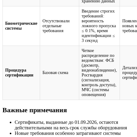
хранению данных
Введение строгих
требований:
Отсутствовали
вероятность
Появле
Биометрические
отдельные
ложного пропуска
новых 
системы
требования
≤ 0.1%, время
требов
идентификации ≤
3 секунд
Четкое
распределение по
ведомствам: ФСБ
(досмотр,
Детали
Процедура
видеонаблюдение),
Базовая схема
процед
сертификации
Росгвардия
сертиф
(сигнализация,
контроль доступа),
МЧС (системы
оповещения)
Важные примечания
Сертификаты, выданные до 01.09.2026, остаются
действительными на весь срок службы оборудования
Новые требования особенно затрагивают системы