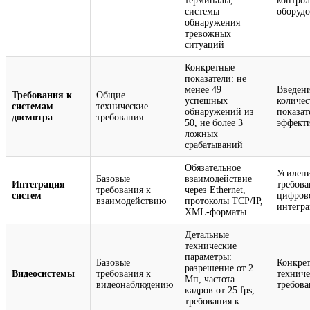
терминалы,
контро
системы
оборуд
обнаружения
тревожных
ситуаций
Конкретные
показатели: не
менее 49
Введен
Требования к
Общие
успешных
количе
системам
технические
обнаружений из
показат
досмотра
требования
50, не более 3
эффект
ложных
срабатываний
Обязательное
Усилен
Базовые
взаимодействие
Интеграция
требова
требования к
через Ethernet,
систем
цифров
взаимодействию
протоколы TCP/IP,
интегр
XML-форматы
Детальные
технические
параметры:
Базовые
Конкре
разрешение от 2
Видеосистемы
требования к
технич
Мп, частота
видеонаблюдению
требов
кадров от 25 fps,
требования к