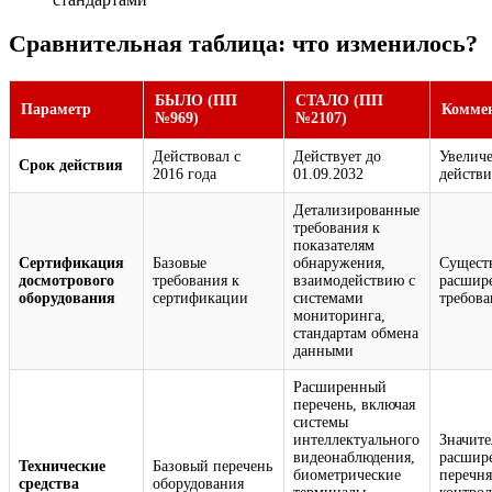
Сравнительная таблица: что изменилось?
БЫЛО (ПП
СТАЛО (ПП
Параметр
Комме
№969)
№2107)
Действовал с
Действует до
Увелич
Срок действия
2016 года
01.09.2032
действи
Детализированные
требования к
показателям
Сертификация
Базовые
обнаружения,
Сущест
досмотрового
требования к
взаимодействию с
расшир
оборудования
сертификации
системами
требов
мониторинга,
стандартам обмена
данными
Расширенный
перечень, включая
системы
интеллектуального
Значите
видеонаблюдения,
расшир
Технические
Базовый перечень
биометрические
перечня
средства
оборудования