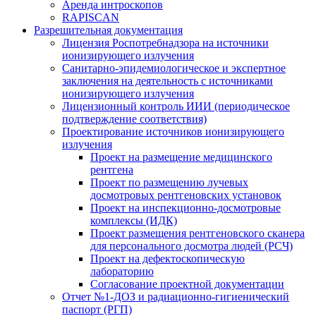
Аренда интроскопов
RAPISCAN
Разрешительная документация
Лицензия Роспотребнадзора на источники
ионизирующего излучения
Санитарно-эпидемиологическое и экспертное
заключения на деятельность с источниками
ионизирующего излучения
Лицензионный контроль ИИИ (периодическое
подтверждение соответствия)
Проектирование источников ионизирующего
излучения
Проект на размещение медицинского
рентгена
Проект по размещению лучевых
досмотровых рентгеновских установок
Проект на инспекционно-досмотровые
комплексы (ИДК)
Проект размещения рентгеновского сканера
для персонального досмотра людей (РСЧ)
Проект на дефектоскопическую
лабораторию
Согласование проектной документации
Отчет №1-ДОЗ и радиационно-гигиенический
паспорт (РГП)