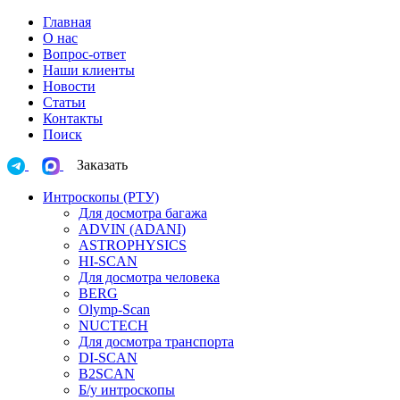
Главная
О нас
Вопрос-ответ
Наши клиенты
Новости
Статьи
Контакты
Поиск
Заказать
Интроскопы (РТУ)
Для досмотра багажа
ADVIN (ADANI)
ASTROPHYSICS
HI-SCAN
Для досмотра человека
BERG
Olymp-Scan
NUCTECH
Для досмотра транспорта
DI-SCAN
B2SCAN
Б/у интроскопы