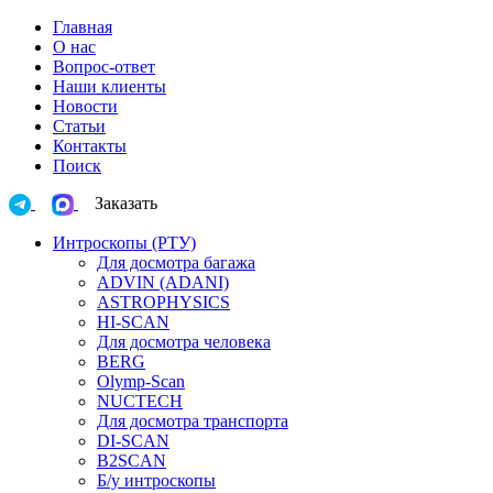
Главная
О нас
Вопрос-ответ
Наши клиенты
Новости
Статьи
Контакты
Поиск
Заказать
Интроскопы (РТУ)
Для досмотра багажа
ADVIN (ADANI)
ASTROPHYSICS
HI-SCAN
Для досмотра человека
BERG
Olymp-Scan
NUCTECH
Для досмотра транспорта
DI-SCAN
B2SCAN
Б/у интроскопы