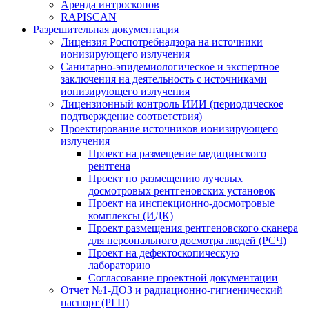
Аренда интроскопов
RAPISCAN
Разрешительная документация
Лицензия Роспотребнадзора на источники
ионизирующего излучения
Санитарно-эпидемиологическое и экспертное
заключения на деятельность с источниками
ионизирующего излучения
Лицензионный контроль ИИИ (периодическое
подтверждение соответствия)
Проектирование источников ионизирующего
излучения
Проект на размещение медицинского
рентгена
Проект по размещению лучевых
досмотровых рентгеновских установок
Проект на инспекционно-досмотровые
комплексы (ИДК)
Проект размещения рентгеновского сканера
для персонального досмотра людей (РСЧ)
Проект на дефектоскопическую
лабораторию
Согласование проектной документации
Отчет №1-ДОЗ и радиационно-гигиенический
паспорт (РГП)